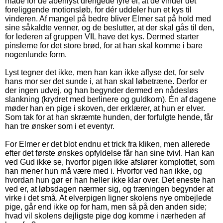
måde for de åbenlyst drengede fyre er, at de vinder det
foreliggende motionsløb, for dér uddeler hun et kys til
vinderen. Af mangel på bedre bliver Elmer sat på hold med
sine såkaldte venner, og de beslutter, at der skal gås til den,
for lederen af gruppen VIL have det kys. Dermed starter
pinslerne for det store brød, for at han skal komme i bare
nogenlunde form.
Lyst tegner det ikke, men han kan ikke aflyse det, for selv
hans mor ser det sunde i, at han skal løbetræne. Derfor er
der ingen udvej, og han begynder dermed en nådesløs
slankning (krydret med berlinere og guldkorn). Én af dagene
møder han en pige i skoven, der erklærer, at hun er elver.
Som tak for at han skræmte hunden, der forfulgte hende, får
han tre ønsker som i et eventyr.
For Elmer er det blot endnu et trick fra kliken, men allerede
efter det første ønskes opfyldelse får han sine tvivl. Han kan
ved Gud ikke se, hvorfor pigen ikke afslører komplottet, som
han mener hun må være med i. Hvorfor ved han ikke, og
hvordan hun gør er han heller ikke klar over. Det eneste han
ved er, at løbsdagen nærmer sig, og træningen begynder at
virke i det små. At elverpigen ligner skolens nye ombejlede
pige, går end ikke op for ham, men så på den anden side;
hvad vil skolens dejligste pige dog komme i nærheden af