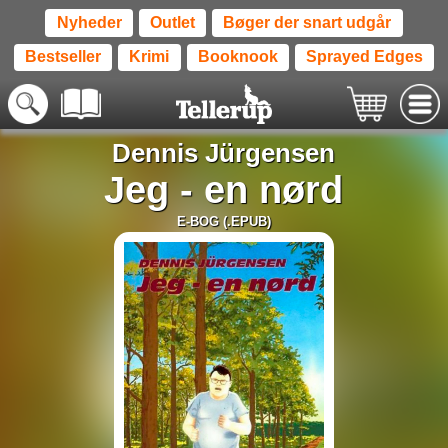
Nyheder
Outlet
Bøger der snart udgår
Bestseller
Krimi
Booknook
Sprayed Edges
Dennis Jürgensen
Jeg - en nørd
E-BOG (.EPUB)