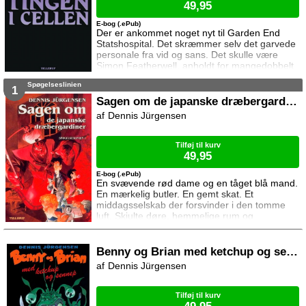
49,95
E-bog (.ePub)
Der er ankommet noget nyt til Garden End
Statshospital. Det skræmmer selv det garvede
personale fra vid og sans. Det skulle være
Simon Featherwell, anholdt for mangedobbelt
mord, som var indespærret i gummicellen på
Spøgelseslinien
den lukkede, men kan en enkelt mand virkelig
1
skabe så meget frygt ved det blotte øjesyn?
Sagen om de japanske dræbergardiner
De opklaringsmæssige aspekter ser ikke godt
Dennis Jürgensen
ud, hvad mordene angår. Det eneste
menneske, Simon vil udtale sig til, er sin
barndoms pr
Tilføj til kurv
49,95
E-bog (.ePub)
En svævende rød dame og en tåget blå mand.
En mærkelig butler. En gemt skat. Et
middagsselskab der forsvinder i den tomme
luft. Skjulte døre, hemmelige rum og
underjordiske gange. Og en forbandelse om
nogle gamle japanske dræbergardiner ... Det
er kun nogle af de mysterier som Absalon,
Benny og Brian med ketchup og sennep
Tanja og Kasper møder, da de skal forsøge at
Dennis Jürgensen
løse en mordgåde på et hjemsøgt slot.
Tilføj til kurv