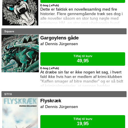
E-bog (.ePub)
Dette er faktisk en novellesamling med fire
historier. Flere gennemgående træk ses dog i
alle noveller såsom en stor tung nøgle med
initialerne HM, en stor sort ubehagelig hund
med grønne øjne og ikke mindst en
Square
fortællestil, der får det til at løbe koldt ned ad
ryggen på dig, mens og efter du har læst dem.
Gargoylens gåde
Det hele foregår i en lille fredelig landsby ude
Dennis Jürgensen
på landet. Området har dog en dyster fortid,
der bl. a. byder på en stor bygning
Tilføj til kurv
49,95
E-bog (.ePub)
At dræbe sin far er ikke nogen let sag, i hvert
fald ikke hvis han er medlem af krimi-klubben
"Kaffen smager af bitre mandler" og er så bidt
af kriminalmysterier, at sønnen hedder
Sherlock. Det sætter til stadighed Sherlock grå
STYX
hår i hovedet, hvordan han vil kunne lave det
perfekte mord på dette geni indenfor logisk
Flyskræk
tænkning. Han får dog hurtigt andet at tænke
Dennis Jürgensen
på, da han opdager at en Dr. Divan forsøger
at stjæle det lokale museums me
Tilføj til kurv
19,95