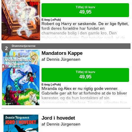
Tilføj til kurv
49,95
E-bog (.ePub)
Robert og Harry er søskende. De er lige flyttet,
fordi deres forældre har fundet en
charmerende bolig i den gamle kro, Den
Haltende Krybskytte. Det betyder også, at de
to brødre skal starte på en ny skole og finde
Drømmetjenerne
nye kammerater. Det er dog en større
2
udfordring, end de troede mulig, for alle
Mandators Kappe
kender Den Haltende Krybskytte som et
Dennis Jürgensen
hjemsøgt sted. Derfor opfører alle andre børn
sig som om de to drenge er ramt af noget
meget smitsomt. Inge
Tilføj til kurv
49,95
E-bog (.ePub)
Miranda og Alex er nu rigtig gode venner.
Gabrielle gør alt for at forhindre at de to bliver
kærester, og da hun kontaktes af sin
drømmetjerne, tårefeen Tristicia, udnytter hun
skånselsløst situationen. Gabrielle vil bruge sin
drømmetjerner til at få magt over Mandators
Kappe, men derved udløses dæmoniske
Jord i hovedet
kræfter, som selv Alex' drømmetjener,
Dennis Jürgensen
manfanten Abdur GinGing, har svært ved at
bekæmpe ...