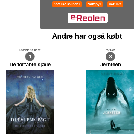
Stærke kvinder
Vampyr
Varulve
Andre har også købt
Djævlens pagt
Mercy
1
3
De fortabte sjæle
Jernfeen