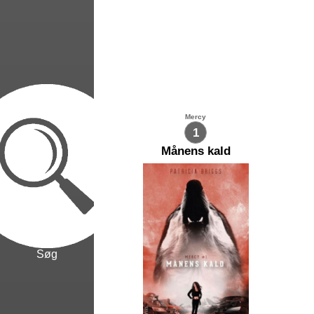
Mercy
1
Månens kald
Søg