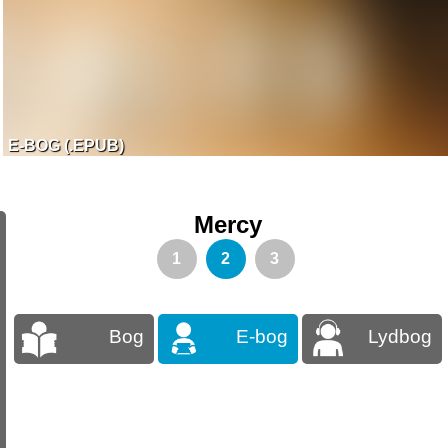
E-BOG (.EPUB)
Mercy
1
2
3
Bog
E-bog
Lydbog