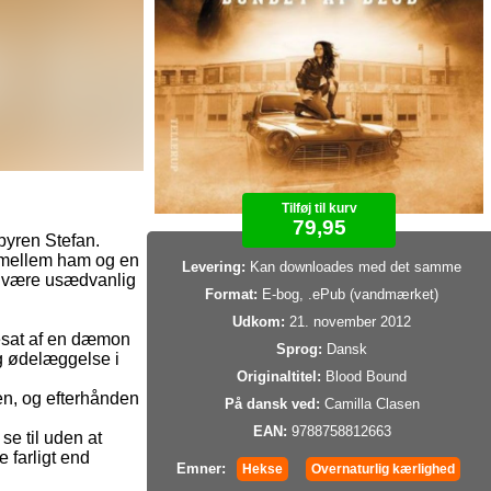
Tilføj til kurv
79,95
pyren Stefan.
 mellem ham og en
Levering:
Kan downloades med det samme
t være usædvanlig
Format:
E-bog, .ePub (vandmærket)
Udkom:
21. november 2012
esat af en dæmon
Sprog:
Dansk
g ødelæggelse i
Originaltitel:
Blood Bound
en, og efterhånden
På dansk ved:
Camilla Clasen
EAN:
9788758812663
se til uden at
 farligt end
Emner:
Hekse
Overnaturlig kærlighed