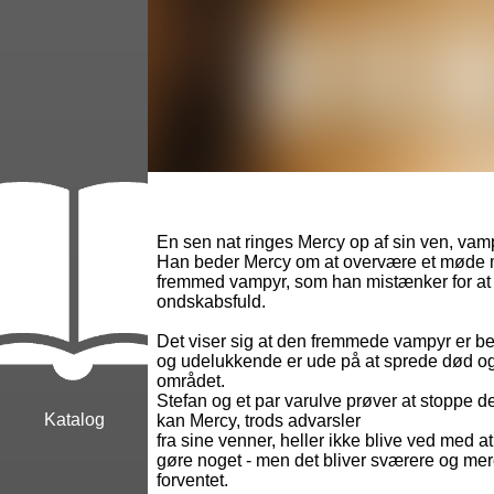
En sen nat ringes Mercy op af sin ven, vam
Han beder Mercy om at overvære et møde
fremmed vampyr, som han mistænker for a
ondskabsfuld.
Det viser sig at den fremmede vampyr er b
og udelukkende er ude på at sprede død o
området.
Stefan og et par varulve prøver at stoppe d
Katalog
kan Mercy, trods advarsler
fra sine venner, heller ikke blive ved med at 
gøre noget - men det bliver sværere og mere
forventet.