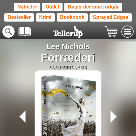
Nyheder
Outlet
Bøger der snart udgår
Bestseller
Krimi
Booknook
Sprayed Edges
Lee Nichols
Forræderi
BOG (SOFTCOVER)