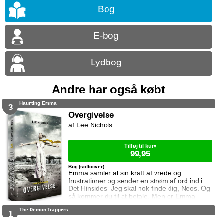
Bog
E-bog
Lydbog
Andre har også købt
Haunting Emma
3
Overgivelse
Lee Nichols
Tilføj til kurv
99,95
Bog (softcover)
Emma samler al sin kraft af vrede og
frustrationer og sender en strøm af ord ind i
Det Hinsides: Jeg skal nok finde dig, Neos. Og
så kommer du til at betale. Men er Emma
stærk nok, for hendes team er ved at gå i
The Demon Trappers
opløsning, og Bennett er så påvirket af
1