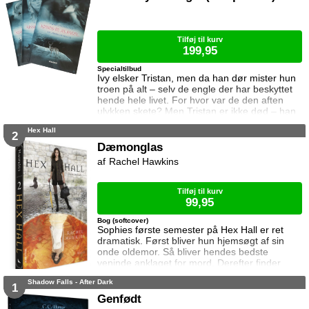
Men det er langt fra ufarligt at falde for en
falden engel ... Pakken indeholder de tre
første bind i serien H
Tilføj til kurv
199,95
Specialtilbud
Ivy elsker Tristan, men da han dør mister hun
troen på alt – selv de engle der har beskyttet
hende hele livet. For hvor var de den aften
ulykken skete? Men Tristan er ikke død – han
er blevet til en engel, og han har en mission.
Hex Hall
Han skal beskytte Ivy. Men allerførst skal han
2
overbevise hende om at engle findes …
Dæmonglas
Pakken indeholder de første tre bind i serien
Rachel Hawkins
"Kissed by an Angel"
Tilføj til kurv
99,95
Bog (softcover)
Sophies første semester på Hex Hall er ret
dramatisk. Først bliver hun hjemsøgt af sin
onde oldemor. Så bliver hendes bedste
veninde anklaget for mord. Derefter finder
Sophie ud af at hun slet ikke er heks, men
Shadow Falls - After Dark
kvart dæmon. Det værste er at Archer, som
1
hun er vild med, viser sig at være
Genfødt
dæmonjæger ... Sophie ønsker at komme af