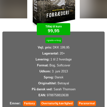
Tilføj til kurv
99,95
+gratis e-bog
Vejl. pris:
DKK 199,95
Lagerantal:
20+
Levering:
1 til 2 hverdage
Format:
Bog, Softcover
Udkom:
3. juni 2013
Sprog:
Dansk
Originaltitel:
Betrayal
På dansk ved:
Sarah Thomsen
EAN:
9788758810638
Emner:
Fantasy
Overnaturlig kærlighed
Paranormal