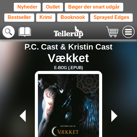
Nyheder
Outlet
Bøger der snart udgår
Bestseller
Krimi
Booknook
Sprayed Edges
P.C. Cast
&
Kristin Cast
Vækket
E-BOG (.EPUB)