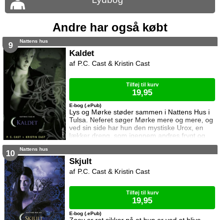
Andre har også købt
Nattens hus
9
Kaldet
P.C. Cast & Kristin Cast
Tilføj til kurv
19,95
E-bog (.ePub)
Lys og Mørke støder sammen i Nattens Hus i
Tulsa. Neferet søger Mørke mere og mere, og
ved sin side har hun den mystiske Urox, en
lækker dreng, som igennem andres frygt og
sorg kan forvandle sig til en brutal og farlig tyr.
Nattens hus
Zoyes mor er blevet dræbt, og et
10
Afsløringsritual skal prøve at finde frem til
Skjult
morderen. Neferet vil gøre alt for at det ikke
P.C. Cast & Kristin Cast
sker, så hun sender Mørke og Urox – og
endnu én må dø ...
Tilføj til kurv
19,95
E-bog (.ePub)