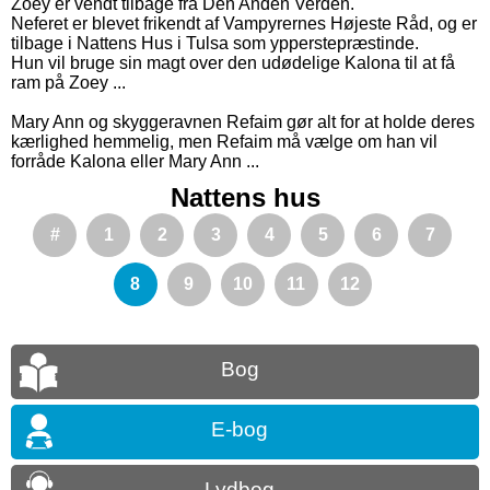
Zoey er vendt tilbage fra Den Anden Verden.
Neferet er blevet frikendt af Vampyrernes Højeste Råd, og er
tilbage i Nattens Hus i Tulsa som ypperstepræstinde.
Hun vil bruge sin magt over den udødelige Kalona til at få
ram på Zoey ...
Mary Ann og skyggeravnen Refaim gør alt for at holde deres
kærlighed hemmelig, men Refaim må vælge om han vil
forråde Kalona eller Mary Ann ...
Nattens hus
#
1
2
3
4
5
6
7
8
9
10
11
12
Bog
E-bog
Lydbog