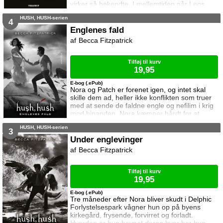
virker så bekendte. I mellemtiden når Leos
træning nye højder, og han frygter at han er
HUSH, HUSH-serien
ved at miste kontrollen over følgesvenden. I
4
kamparenaen forsøger Viking stadig at holde
Englenes fald
sig i live, mens Archer fortsat bekender sine
Becca Fitzpatrick
synder, og Junior indsætter en ny spiller i sit
egen private leg. Zan fort
Tilføj til kurv
19,95
E-bog (.ePub)
Nora og Patch er forenet igen, og intet skal
skille dem ad, heller ikke konflikten som truer
med at sende de faldne engle og nefilim i krig
mod hinanden. Nora kæmper hårdt for at
undgå krigen, men da en af hendes venner
HUSH, HUSH-serien
forråder hende, tvinges hun til at se i øjnene at
3
krig måske er den eneste løsning. Men kan
Under englevinger
deres kærlighed overleve det?
Becca Fitzpatrick
Tilføj til kurv
19,95
E-bog (.ePub)
Tre måneder efter Nora bliver skudt i Delphic
Forlystelsespark vågner hun op på byens
kirkegård, frysende, forvirret og forladt.