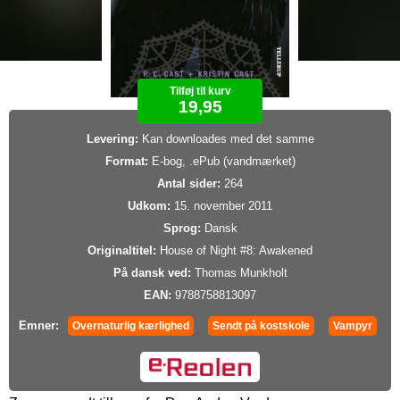
Tilføj til kurv
19,95
Levering:
Kan downloades med det samme
Format:
E-bog, .ePub (vandmærket)
Antal sider:
264
Udkom:
15. november 2011
Sprog:
Dansk
Originaltitel:
House of Night #8: Awakened
På dansk ved:
Thomas Munkholt
EAN:
9788758813097
Emner:
Overnaturlig kærlighed
Sendt på kostskole
Vampyr