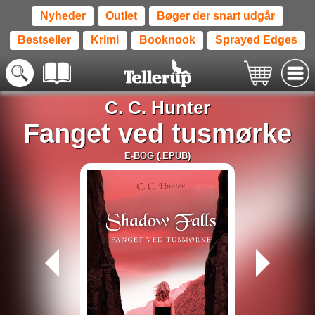
Nyheder
Outlet
Bøger der snart udgår
Bestseller
Krimi
Booknook
Sprayed Edges
C. C. Hunter
Fanget ved tusmørke
E-BOG (.EPUB)