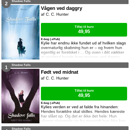
Shadow Falls
2
Vågen ved daggry
C. C. Hunter
Tilføj til kurv
49,95
E-bog (.ePub)
Kylie har endnu ikke fundet ud af hvilken slags
overnaturlig skabning hun er – og hvem hun
egentlig er forelsket i ... Og oven i dét vækker
et genfærd hende hver morgen ved daggry,
for at advare hende om at én hun elsker er i
Shadow Falls
livsfare ...
1
Født ved midnat
C. C. Hunter
Tilføj til kurv
49,95
E-bog (.ePub)
Kylies verden er ved at falde fra hinanden:
Hendes forældre skal skilles. Hendes kæreste
har slået op. Og det er ikke det hele: Hun
vågner skrigende op fra mareridt hun ikke kan
huske, og hun plages af en forfølger som
Shadow Falls