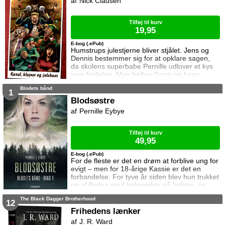
Nick Clausen
kraftfulde medaljon, men mange farer lurer
overalt ...
Tilføj til kurv
19,95
E-bog (.ePub)
Humstrups julestjerne bliver stjålet. Jens og
Dennis bestemmer sig for at opklare sagen,
da skolens superbabe Pernille udlover et kys
som findeløn. Men bøllen Gorm og hans
kumpaner gør ikke livet nemt for de to venner.
Blodets bånd
Snart går det op for Jens og Dennis at tyven
1
har hugget mere end blot en stjerne. Det lader
Blodsøstre
til at selve Humstrups jul står på spil ...
Pernille Eybye
Tilføj til kurv
49,95
E-bog (.ePub)
For de fleste er det en drøm at forblive ung for
evigt – men for 18-årige Kassie er det en
forbandelse. For tyve år siden blev hun trukket
op af floden med bidmærker på halsen, og
siden da har den smukke vampyr søgt
The Black Dagger Brotherhood
sandheden om sit tidligere liv. Da Kassie
12
møder Leo, kommer hun et skridt nærmere sin
Frihedens lænker
fortid, for i hans øjne ser hun et glimt af noget
J. R. Ward