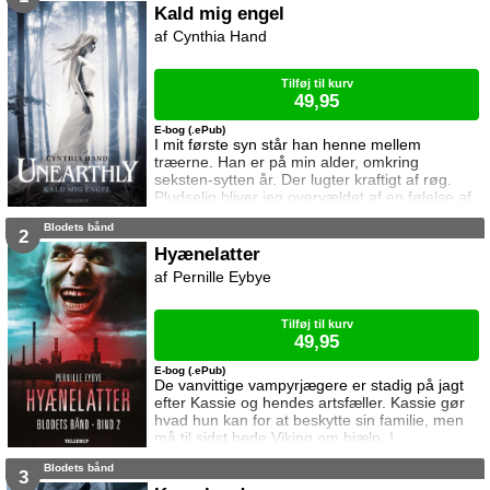
og en stemme begynder at tale til hende inde i
Kald mig engel
hovedet. Et møde mellem Mario og Kylie bliver
Cynthia Hand
afgørende. Kun én af dem vil overleve ...
Tilføj til kurv
49,95
E-bog (.ePub)
I mit første syn står han henne mellem
træerne. Han er på min alder, omkring
seksten-sytten år. Der lugter kraftigt af røg.
Pludselig bliver jeg overvældet af en følelse af
sorg, har svært ved at trække vejret. Så bliver
Blodets bånd
alt uskarpt. Jeg blinker, og billedet forsvinder.
2
Gad vide hvem han er, og skal jeg redde
Hyænelatter
ham?
Pernille Eybye
Tilføj til kurv
49,95
E-bog (.ePub)
De vanvittige vampyrjægere er stadig på jagt
efter Kassie og hendes artsfæller. Kassie gør
hvad hun kan for at beskytte sin familie, men
må til sidst bede Viking om hjælp. I
mellemtiden er Leo ved at indse at han er
Blodets bånd
nødt til at gøre noget ved sine mørke kræfter,
3