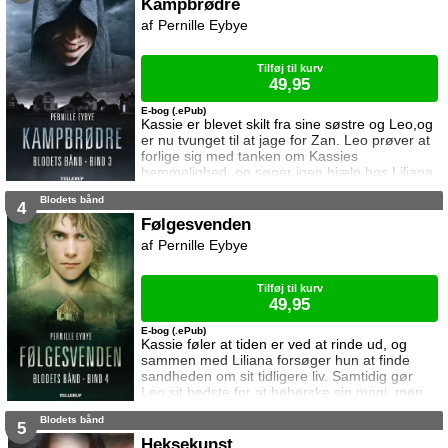
og han søger hjælp hos heksen Liliana.
Kampbrødre
Hyænelatter er andet bind i serien Blodets
Pernille Eybye
Bånd – en serie om kærlighed, mystik og
mørke kræfter.
Tilføj til kurv
49,95
E-bog (.ePub)
Kassie er blevet skilt fra sine søstre og Leo,og
er nu tvunget til at jage for Zan. Leo prøver at
forlige sig med tanken om Kassies
hemmelighed, og søger igen hjælp hos Liliana.
Imens kæmper Viking for overlevelse i Archers
Blodets bånd
kamparena. Kampbrødre er tredje bind i
4
serien Blodets Bånd – en serie om kærlighed,
Følgesvenden
mystik og mørke kræfter.
Pernille Eybye
Tilføj til kurv
49,95
E-bog (.ePub)
Kassie føler at tiden er ved at rinde ud, og
sammen med Liliana forsøger hun at finde
sandheden om sit tidligere liv. Samtidig gør
Leo sit bedste for at beherske sin magi, men
han har foruroligende drømme og tager en
Blodets bånd
drastisk beslutning. I Archers hus kæmper
5
Viking stadig for at holde sig i live, og han
Heksekunst