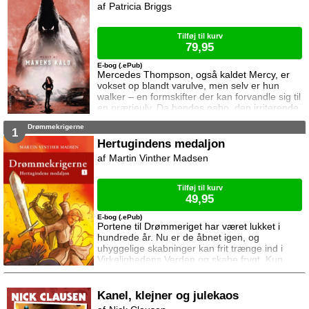
derfor er hun tiltrukket af Zsadist. Da Bella
Patricia Briggs
bliver taget til fange af vampyrdræberne, ved
hun at Zsad
Tilføj til kurv
79,95
E-bog (.ePub)
Mercedes Thompson, også kaldet Mercy, er
vokset op blandt varulve, men selv er hun
walker – en formskifter der kan forvandle sig til
en prærieulv. Da hendes nabo, den irriterende
tiltrækkende Alfa i den lokale varulveflok,
Drømmekrigerne
overfaldes og hans datter bortføres, må Mercy
1
trække på alle sine bekendtskaber for at
Hertugindens medaljon
hjælpe ham. Derfor er hun nødt til at opsøge
Martin Vinther Madsen
den varulveflok som bortviste hende som 16-
årig ... Mercy er en serie om en stærk
Tilføj til kurv
49,95
E-bog (.ePub)
Portene til Drømmeriget har været lukket i
hundrede år. Nu er de åbnet igen, og
uhyggelige skabninger kan frit trænge ind i
Virkelighedens Verden og skabe frygt. Kun
hvis den onde hertugindes medaljon bringes
fra Drømmeriget tilbage til Virkelighedens
Verden, kan portene til Drømmeriget lukkes.
Kanel, klejner og julekaos
Tre drømmekrigere tager på jagt efter den