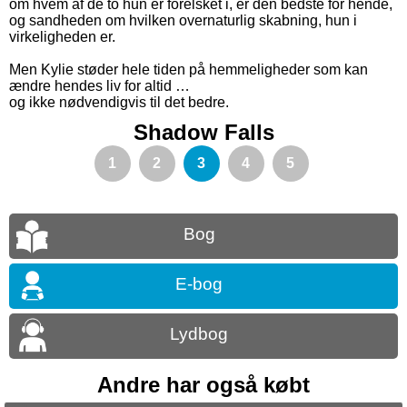
om hvem af de to hun er forelsket i, er den bedste for hende,
og sandheden om hvilken overnaturlig skabning, hun i
virkeligheden er.
Men Kylie støder hele tiden på hemmeligheder som kan
ændre hendes liv for altid …
og ikke nødvendigvis til det bedre.
Shadow Falls
1
2
3
4
5
Bog
E-bog
Lydbog
Andre har også købt