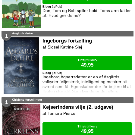
E-bog (.ePub)
Dan, Tom og Bob spiller bold. Toms arm falder
af. Hvad gør de nu?
Asgårds døtre
1
Ingeborgs fortælling
Sidsel Katrine Slej
Tilføj til kurv
49,95
E-bog (.ePub)
Ingeborg Agnarrsdatter er en af Asgårds
valkyrier. Viljestærk, intelligent og mestrer sit
sværd som få. Egenskaber der får bejlere til at
flygte i stor stil. Som kvinde er det ellers
hendes pligt at sikre sin familie gennem en
Cirklens fortællinger
alliance med en af Asgårds mægtige slægter,
1
men her fejler hun igen og igen. Lige indtil den
Kejserindens vilje (2. udgave)
dag hun møder ham. Ham der ser hende.
Tamora Pierce
Ham der kommer til at betyde alt. Ham det får
fatale konsekvenser at skæ
Tilføj til kurv
49,95