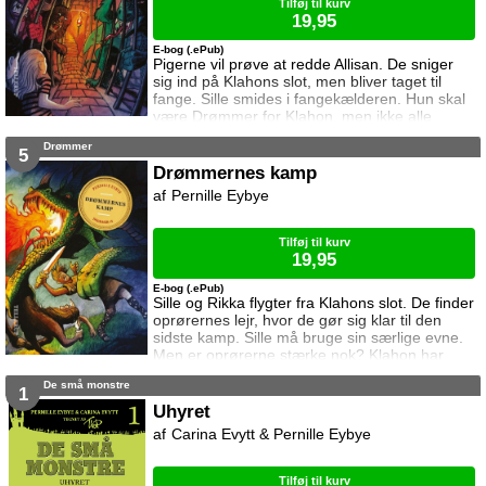
Tilføj til kurv
19,95
E-bog (.ePub)
Pigerne vil prøve at redde Allisan. De sniger
sig ind på Klahons slot, men bliver taget til
fange. Sille smides i fangekælderen. Hun skal
være Drømmer for Klahon, men ikke alle
drømme er gode drømme. Pigerne forsøger at
Drømmer
flygte, men lykkes det?
5
Drømmernes kamp
Pernille Eybye
Tilføj til kurv
19,95
E-bog (.ePub)
Sille og Rikka flygter fra Klahons slot. De finder
oprørernes lejr, hvor de gør sig klar til den
sidste kamp. Sille må bruge sin særlige evne.
Men er oprørerne stærke nok? Klahon har
nemlig soldater, Grimlinger ... og dårlige
De små monstre
drømme.
1
Uhyret
Carina Evytt & Pernille Eybye
Tilføj til kurv