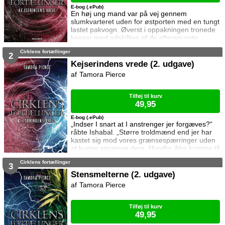
E-bog (.ePub)
En høj ung mand var på vej gennem
slumkvarteret uden for østporten med en tungt
lastet pakvogn. Øverst i oppakningen tronede
kasser med adskillige af de efterspurgte
miniaturetræer. Trisana snappede efter vejret
Cirklens fortællinger
og drejede brat om på hælen. Efter fire års
2
adskillelse glæder Sandrilene sig meget til at
Kejserindens vrede (2. udgave)
gense sine fostersøskende, men intet er ved
Tamora Pierce
det gamle. Torn, Trisana og Daja har lukket af
for al mental kommunikation og opfører s
Tilføj til kurv
49,95
E-bog (.ePub)
„Indser I snart at I anstrenger jer forgæves?“
råbte Ishabal. „Større troldmænd end jer har
kastet sig mod vores grænsespærringer uden
at kunne sprænge dem. Hvorfor ikke komme til
fornuft? I får ikke lov til at forlade Namorn.“
Cirklens fortællinger
Omsider går det op for Sandrilene at både
3
hendes personlige frihed og fremtid er i fare –
Stensmelterne (2. udgave)
at kejserinde Berenene er fast besluttet på at
Tamora Pierce
tvinge hende, Daja, Torn og Trisana til at blive i
Namorn. Den enest
Tilføj til kurv
49,95