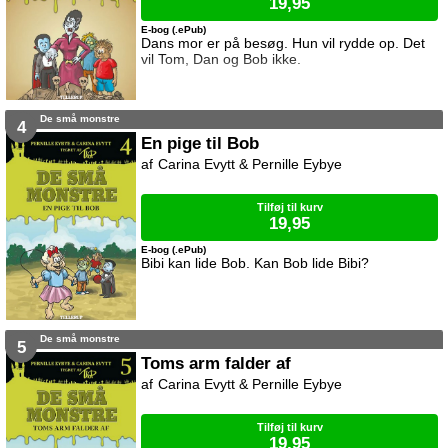
19,95
E-bog (.ePub)
Dans mor er på besøg. Hun vil rydde op. Det
vil Tom, Dan og Bob ikke.
De små monstre
4
En pige til Bob
Carina Evytt & Pernille Eybye
Tilføj til kurv
19,95
E-bog (.ePub)
Bibi kan lide Bob. Kan Bob lide Bibi?
De små monstre
5
Toms arm falder af
Carina Evytt & Pernille Eybye
Tilføj til kurv
19,95