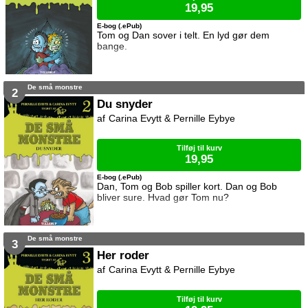
19,95
E-bog (.ePub)
Tom og Dan sover i telt. En lyd gør dem
bange.
De små monstre
2
Du snyder
Carina Evytt & Pernille Eybye
Tilføj til kurv
19,95
E-bog (.ePub)
Dan, Tom og Bob spiller kort. Dan og Bob
bliver sure. Hvad gør Tom nu?
De små monstre
3
Her roder
Carina Evytt & Pernille Eybye
Tilføj til kurv