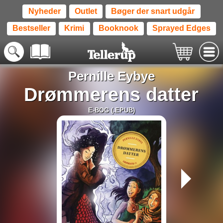
Nyheder
Outlet
Bøger der snart udgår
Bestseller
Krimi
Booknook
Sprayed Edges
Pernille Eybye
Drømmerens datter
E-BOG (.EPUB)