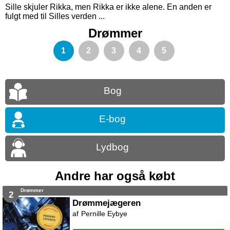
Sille skjuler Rikka, men Rikka er ikke alene. En anden er
fulgt med til Silles verden ...
Drømmer
1
2
3
4
5
Bog
E-bog
Lydbog
Andre har også købt
Drømmer
2
Drømmejægeren
Pernille Eybye