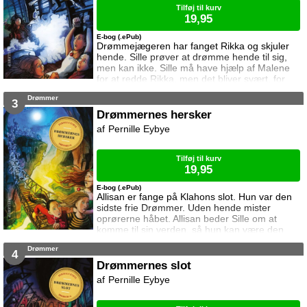
Tilføj til kurv
19,95
E-bog (.ePub)
Drømmejægeren har fanget Rikka og skjuler
hende. Sille prøver at drømme hende til sig,
men kan ikke. Sille må have hjælp af Malene
for at redde Rikka, men det bliver svært, for
Drømmejægeren er stærk. Kan pigerne redde
Drømmer
Rikka? Eller fanger Drømmejægeren også
3
dem?
Drømmernes hersker
Pernille Eybye
Tilføj til kurv
19,95
E-bog (.ePub)
Allisan er fange på Klahons slot. Hun var den
sidste frie Drømmer. Uden hende mister
oprørerne håbet. Allisan beder Sille om at
komme til sin verden, så hun kan være den
sidste frie Drømmer. Sammen med Malene
Drømmer
tager Sille af sted. De finder oprørernes lejr,
4
men Klahon ved at de er kommet til hans
Drømmernes slot
verden ...
Pernille Eybye