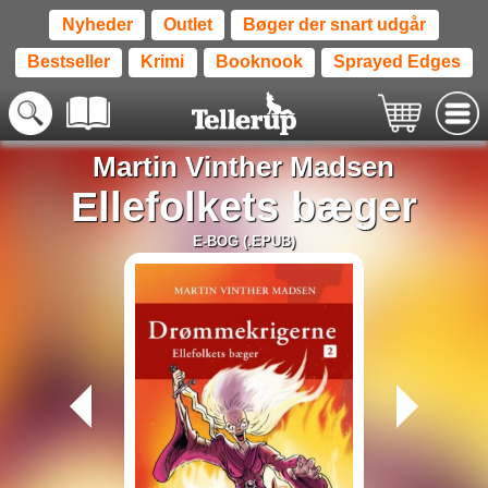
Nyheder
Outlet
Bøger der snart udgår
Bestseller
Krimi
Booknook
Sprayed Edges
Martin Vinther Madsen
Ellefolkets bæger
E-BOG (.EPUB)