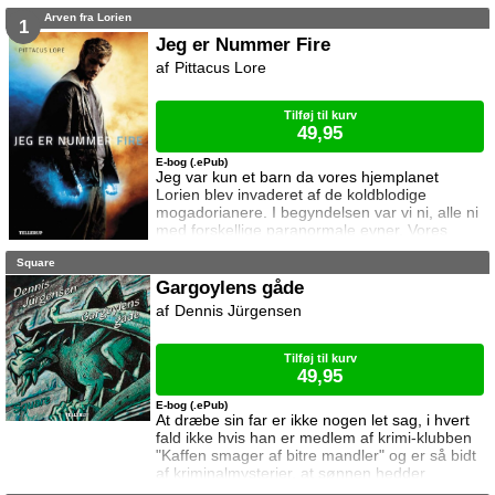
opdager de at noget er helt galt. Både
Arven fra Lorien
Drømmeriget og Virkelighedens Verden er
1
truet ...
Jeg er Nummer Fire
Pittacus Lore
Tilføj til kurv
49,95
E-bog (.ePub)
Jeg var kun et barn da vores hjemplanet
Lorien blev invaderet af de koldblodige
mogadorianere. I begyndelsen var vi ni, alle ni
med forskellige paranormale evner. Vores
beskyttere flygtede med os til Jorden for at
Square
skjule os for mogadorianerne. Men
mogadorianerne frygter vores evner, og de
Gargoylens gåde
giver ikke op før vi alle er væk. De har allerede
Dennis Jürgensen
fanget og dræbt Nummer Et i Malaysia
Nummer To i England Nummer Tre i Kenya
Jeg er
Tilføj til kurv
49,95
E-bog (.ePub)
At dræbe sin far er ikke nogen let sag, i hvert
fald ikke hvis han er medlem af krimi-klubben
"Kaffen smager af bitre mandler" og er så bidt
af kriminalmysterier, at sønnen hedder
Sherlock. Det sætter til stadighed Sherlock grå