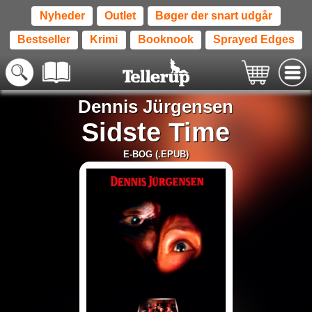
Nyheder
Outlet
Bøger der snart udgår
Bestseller
Krimi
Booknook
Sprayed Edges
Dennis Jürgensen
Sidste Time
E-BOG (.EPUB)