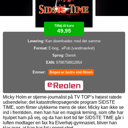
Tilføj til kurv
49,95
Levering:
Kan downloades med det samme
Format:
E-bog, .ePub (vandmærket)
Sprog:
Dansk
EAN:
9788758812854
Emner:
Bogen er bedre end filmen
Micky Holm er stjerne-journalist på TV TOP’s højest ratede
udsendelse; det katastrofeopsøgende program SIDSTE
TIME, som filmer ulykkerne mens de sker. Micky kan ikke se
ind i fremtiden, men han har en magisk terning, som ofte har
hjulpet ham på vej, og da han kort tid før SIDSTE TIME går i
luften modtager en fax fra Elverhøj-gymnasiet, bliver han
klar over, at han har fat i noget stort.