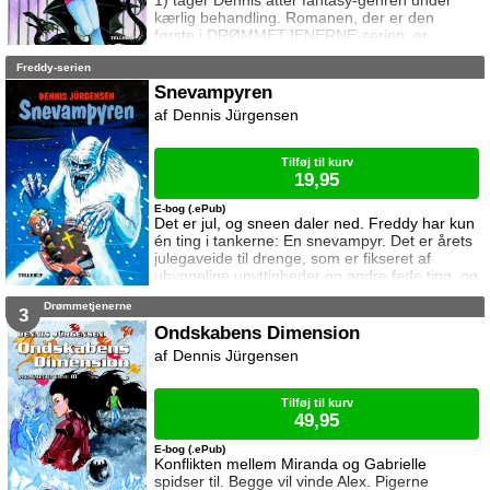
1) tager Dennis atter fantasy-genren under
kærlig behandling. Romanen, der er den
første i DRØMMETJENERNE-serien, er
storslået som "Dystopia", spændende som
Freddy-serien
"Relief", gennemtænkt som "Måske" og
romantisk som "Kærlighed ved første hik". 13-
Snevampyren
årige Miranda får en aften besøg af sin
Dennis Jürgensen
drømmetjener, ændrodrill’en Mr. Spoing, som
er dimensionsdetektiv fra en anden dimension.
De frygtede Nomaer er i tusindt
Tilføj til kurv
19,95
E-bog (.ePub)
Det er jul, og sneen daler ned. Freddy har kun
én ting i tankerne: En snevampyr. Det er årets
julegaveide til drenge, som er fikseret af
uhyggelige unyttigheder og andre fede ting, og
Freddy er selvfølgelig vild med den. Det er en
Drømmetjenerne
støbeform til sne udformet som en kiste, og
3
når den fyldes med sne, kan man lave en lille
Ondskabens Dimension
snevampyr. Desværre tænker Freddys familie
Dennis Jürgensen
ikke i de samme baner som Freddy, så
juleaften udvikler sig fra galt til v
Tilføj til kurv
49,95
E-bog (.ePub)
Konflikten mellem Miranda og Gabrielle
spidser til. Begge vil vinde Alex. Pigerne