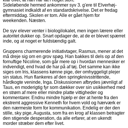
Sideløbende hermed ankommer syv 3. g'ere til Elverhøj-
gymnasiet indkaldt af en standardskrivelse. Det er fredag
eftermiddag. Skolen er tom. Alle er gået hjem for
weekenden. Næsten.
De syv elever venter i biologilokalet, men ingen lærere eller
autoritet dukker op. Snart opdager de, at de er blevet spærret
inde, og at noget er fuldstændig galt.
Gruppens charmerende initiativtager, Rasmus, mener at det
må dreje sig om en grov spøg. Han bakkes til dels op af den
fornuftige Nicoline, som går mere op i hvordan mennesker er
indvendigt, end hvad de har på af tøj. Det samme kan ikke
siges om Iris, klassens kønne pige, der omhyggeligt plejer
sin status. Hun flankeres af den springknivsstrittende,
hårdkogte veninde, Inga. Diskussionen afbrydes jævnligt af
Taus, en moderigtig fyr som dækker over sin usikkerhed med
en strøm af mere eller mindre platte vittigheder og
kommentarer. Endnu mindre hjælp er der at hente fra den
ekstremt aggressive Kenneth for hvem vold og hærværk er
den nærmeste form for kommunikation. Endelig er der den
stille, sky pige, Augusta, som fra en krog af klassen betragter
den stigende desperation, da alle erfarer, at en ukendt
morder stræber dem efter livet.