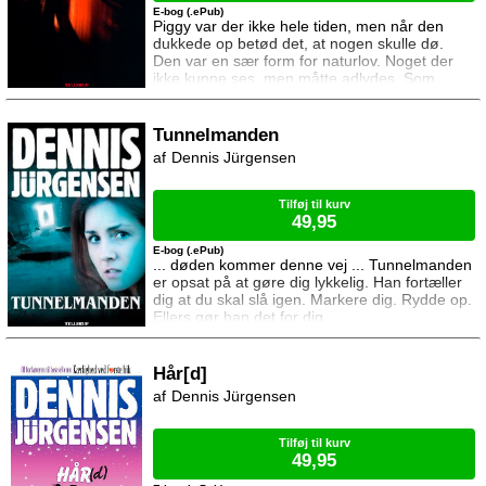
E-bog (.ePub)
Piggy var der ikke hele tiden, men når den
dukkede op betød det, at nogen skulle dø.
Den var en sær form for naturlov. Noget der
ikke kunne ses, men måtte adlydes. Som
kravet om søvn eller mad. I perioder dvælede
Piggy som en parasit i sin tjener, men den
vendte altid tilbage - lige så sikkert som
Tunnelmanden
sommeren må vige for efterår og vinter - og så
Dennis Jürgensen
steg trangen til at slå ihjel. Denne besættelse
blev ved med at vokse til den fuldstændig form
Tilføj til kurv
49,95
E-bog (.ePub)
... døden kommer denne vej ... Tunnelmanden
er opsat på at gøre dig lykkelig. Han fortæller
dig at du skal slå igen. Markere dig. Rydde op.
Ellers gør han det for dig.
Hår[d]
Dennis Jürgensen
Tilføj til kurv
49,95