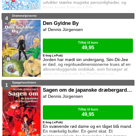
udvikler stærke magiske personligheder, og
deres kamp truer nu både
regnbuedimensionerne og Jorden. I
Drømmetjenerne
Ondskabens Dimension opruster den
4
hensynsløse GlæGanna en monsterhær som
Den Gyldne By
skal knuse al modstand, men Siin­-Dii-­Jee
Dennis Jürgensen
træder i karakter, og krigen mellem mørket og
lyset bryder ud, med døden som eneste vinder
...
Tilføj til kurv
49,95
E-bog (.ePub)
Jorden har mødt sin undergang, Siin-Dii-Jee
er død, og regnbuedimensionerne trues af en
altoverskyggende ondskab, som forsøger at
rejse sig ved hjælp fra GlæGanna og
Mandators Kappe. Alex er forsvundet i
Spøgelseslinien
Vægverdenen, Galaxos kommer på sporet af
1
Den Gyldne By, og endnu en drømmetjener
Sagen om de japanske dræbergardiner
bliver sat i spil. Mange forsøger at nå deres
Dennis Jürgensen
mål, og som ved magiens kraft synes alle
interesser at mødes ved Trevejen ...
Tilføj til kurv
49,95
E-bog (.ePub)
En svævende rød dame og en tåget blå mand.
En mærkelig butler. En gemt skat. Et