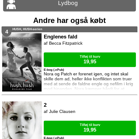
Lydbog
Andre har også købt
HUSH, HUSH-serien
4
Englenes fald
Becca Fitzpatrick
Tilføj til kurv
19,95
E-bog (.ePub)
Nora og Patch er forenet igen, og intet skal
skille dem ad, heller ikke konflikten som truer
med at sende de faldne engle og nefilim i krig
mod hinanden. Nora kæmper hårdt for at
undgå krigen, men da en af hendes venner
forråder hende, tvinges hun til at se i øjnene at
krig måske er den eneste løsning. Men kan
2
deres kærlighed overleve det?
Julie Clausen
Tilføj til kurv
19,95
E-bog (.ePub)