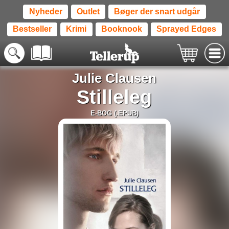
Nyheder
Outlet
Bøger der snart udgår
Bestseller
Krimi
Booknook
Sprayed Edges
Julie Clausen
Stilleleg
E-BOG (.EPUB)