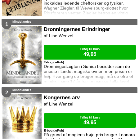
indkaldes ledende chefforsker og fysiker,
Wagner Ziegler, til Wewelsburg-slottet hvor
Rigsføreren venter. Ziegler betros en vigtig
opgave der har stor betydning for Tysklands
Mindelandet
videre overlevelse. Sammen med sin
1
forskerstab må han begive sig ud på en lang
Dronningernes Erindringer
og farefuld togrejse mod Rigets fjerneste krog.
Line Wenzel
Danmark – 2016 Mark Kohn – tidligere
frømand og nu operativ CIA-agent – er i landet
på en kort
Tilføj til kurv
49,95
E-bog (.ePub)
Dronningeslægten i Sunira besidder som de
eneste i landet magiske evner, men prisen er
høj: Hver gang de bruger magi, må de ofre et
minde. I sine 17 år har prinsesse Tella levet
beskyttet på slottet sammen med sin mor
Mindelandet
dronning Leonora, men alt ændres da Melina,
2
en udstødt adelig fra Leonoras fortid, dukker
Kongernes arv
op og truer med at afsløre dronningernes
Line Wenzel
hemmeligheder. Leonoras minder fra dengang
er ofret i bytte for magien, og Tella bliver
Tilføj til kurv
49,95
E-bog (.ePub)
På grund af magiens høje pris bruger Leonora