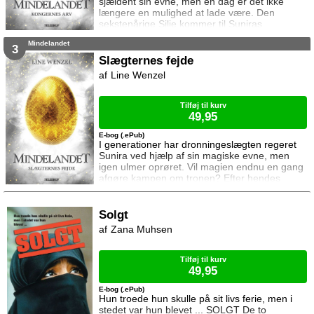
sjældent sin evne, men en dag er det ikke
længere en mulighed at lade være. Den
sekstenårige Silje kommer til Suniras
hovedstad, Tedea, for at sy en kjole til
Mindelandet
dronning Marietta. Da hun tilfældigt redder
3
dronningen fra et mordforsøg, belønnes hun
Slægternes fejde
med en position som hofdame for den lidt
Line Wenzel
ældre prinsesse Leonora. Opgaven viser sig
hurtigt at være sværere end Silje forventede,
for Leonora ønsk
Tilføj til kurv
49,95
E-bog (.ePub)
I generationer har dronningeslægten regeret
Sunira ved hjælp af sin magiske evne, men
igen ulmer oprøret. Vil magien endnu en gang
afgøre kampen om tronen? Efter hendes
landsby er brændt ned, står syttenårige Iden
uden noget sted at tage hen. Mødet med den
ambitiøse, men til tider naive Simen giver
Solgt
hende andet at tænke på idet han tilbyder
Zana Muhsen
hende arbejde som magiker. Undervejs stifter
hun bekendtskab med prinsesse Evyanna, og
ud
Tilføj til kurv
49,95
E-bog (.ePub)
Hun troede hun skulle på sit livs ferie, men i
stedet var hun blevet ... SOLGT De to