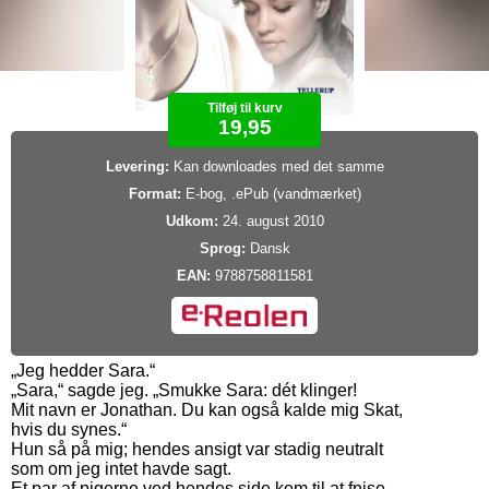
Tilføj til kurv
19,95
Levering:
Kan downloades med det samme
Format:
E-bog, .ePub (vandmærket)
Udkom:
24. august 2010
Sprog:
Dansk
EAN:
9788758811581
„Jeg hedder Sara.“
„Sara,“ sagde jeg. „Smukke Sara: dét klinger!
Mit navn er Jonathan. Du kan også kalde mig Skat,
hvis du synes.“
Hun så på mig; hendes ansigt var stadig neutralt
som om jeg intet havde sagt.
Et par af pigerne ved hendes side kom til at fnise,