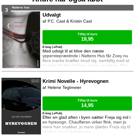
Nattens hus
3
Udvalgt
P.C. Cast & Kristin Cast
Tilføj til kurv
19,95
E-bog (.ePub)
Med udsigt til at blive den næste
ypperstepræstinde i Nattens Hus får Zoey nu
flere mørke kræfter imod sig, samtidig med at
hendes blodtørst bliver større og større. Men
Zoey har også andre problemer. Hun har tre
kærester, der ikke ved noget om hinanden ...
og på grund af manglende tillid er hendes
Krimi Novelle - Hyrevognen
venner så småt begyndt at vende hende
Helene Tegtmeier
ryggen. Hemmelighederne og intrigerne hober
sig for alvor op i Nattens Hus da der bliver
begået e
Tilføj til kurv
14,95
E-bog (.ePub)
Efter en glad aften i byen sætter Freja sig ind i
en hyrevogn. Chaufføren virker flink, men jo
mere han snakker, jo mere glæder Freja sig til
at blive sat af derhjemme.