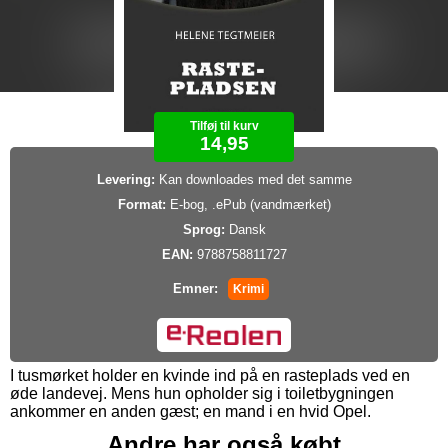
Tilføj til kurv
14,95
Levering:
Kan downloades med det samme
Format:
E-bog, .ePub (vandmærket)
Sprog:
Dansk
EAN:
9788758811727
Emner:
Krimi
I tusmørket holder en kvinde ind på en rasteplads ved en
øde landevej. Mens hun opholder sig i toiletbygningen
ankommer en anden gæst; en mand i en hvid Opel.
Andre har også købt