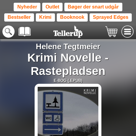
Nyheder
Outlet
Bøger der snart udgår
Bestseller
Krimi
Booknook
Sprayed Edges
Helene Tegtmeier
Krimi Novelle -
Rastepladsen
E-BOG (.EPUB)