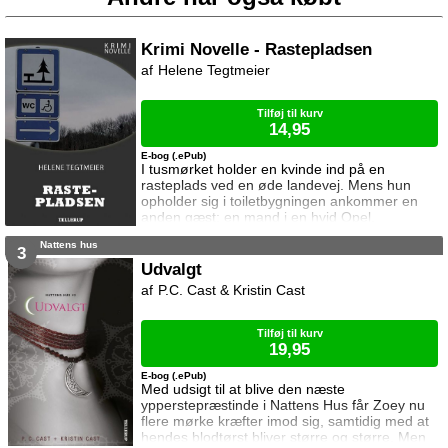
Krimi Novelle - Rastepladsen
Helene Tegtmeier
Tilføj til kurv
14,95
E-bog (.ePub)
I tusmørket holder en kvinde ind på en
rasteplads ved en øde landevej. Mens hun
opholder sig i toiletbygningen ankommer en
anden gæst; en mand i en hvid Opel.
Nattens hus
3
Udvalgt
P.C. Cast & Kristin Cast
Tilføj til kurv
19,95
E-bog (.ePub)
Med udsigt til at blive den næste
ypperstepræstinde i Nattens Hus får Zoey nu
flere mørke kræfter imod sig, samtidig med at
hendes blodtørst bliver større og større. Men