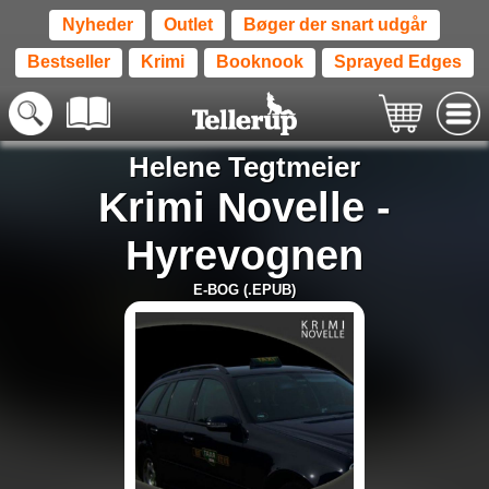
Nyheder
Outlet
Bøger der snart udgår
Bestseller
Krimi
Booknook
Sprayed Edges
Helene Tegtmeier
Krimi Novelle -
Hyrevognen
E-BOG (.EPUB)