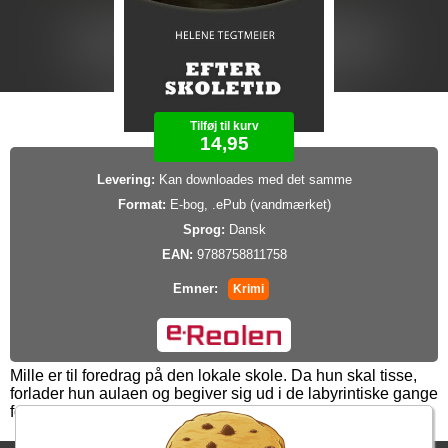
Tilføj til kurv
14,95
Levering:
Kan downloades med det samme
Format:
E-bog, .ePub (vandmærket)
Sprog:
Dansk
EAN:
9788758811758
Emner:
Krimi
Mille er til foredrag på den lokale skole. Da hun skal tisse,
forlader hun aulaen og begiver sig ud i de labyrintiske gange
for at finde et toilet. Men er hun alene?