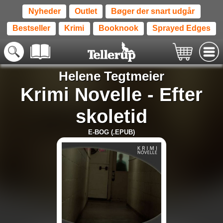
Nyheder
Outlet
Bøger der snart udgår
Bestseller
Krimi
Booknook
Sprayed Edges
Helene Tegtmeier
Krimi Novelle - Efter
skoletid
E-BOG (.EPUB)