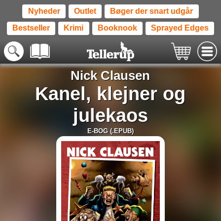
Nyheder
Outlet
Bøger der snart udgår
Bestseller
Krimi
Booknook
Sprayed Edges
Nick Clausen
Kanel, klejner og
julekaos
E-BOG (.EPUB)