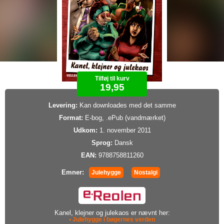
Tilføj til kurv
19,95
Levering:
Kan downloades med det samme
Format:
E-bog, .ePub (vandmærket)
Udkom:
1. november 2011
Sprog:
Dansk
EAN:
9788758811260
Emner:
Julehygge
Nostalgi
Kanel, klejner og julekaos er nævnt her:
• Julehygge i bøgernes verden