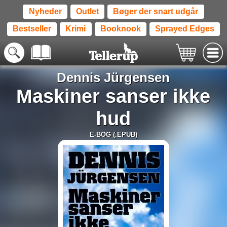
Nyheder
Outlet
Bøger der snart udgår
Bestseller
Krimi
Booknook
Sprayed Edges
Dennis Jürgensen
Maskiner sanser ikke
hud
E-BOG (.EPUB)