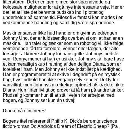
litteraturen. Det er en genre med stor spændvidde og
kolossale muligheder for at gå nye interessante veje. Her er
det let at liste det berømte budskab ind i plottet og
underholde på samme tid. Filosofi & fantasi kan mødes i en
vedkommende handling og samtidig være spændende.
Maskiner sanser ikke hud handler om gymnasiedrengen
Johnny Uno, der er fuldstændig overbevist om, at han er en
maskine. Han taler og tænker som en robot og vil ikke følge
velmenende råd fra forældre, venner eller lægen, der alle
forsøger at kurere Johnny for hans grille. Johnnys bedste
ven, Renny, mener at han er usikker. Johnny skal bare have
et kammeratligt skub i retning af den dejlige Diana, som er
forelsket i ham. Men Johnny er ikke indstillet på kærlighed.
Han er programmeret til at skrive i døgndrift på en mystisk
bog, hvis indhold han ikke engang selv kender. Det lyder
vanvittigt, men Johnnys mærkelige opførsel afskrækker ikke
Diana. Hun flirter livligt og prøver at få ham på andre tanker.
Pludselig kommer hun til at stå i vejen for arbejdet med
bogen, og Johnny ser kun én udvej:
Diana må elimineres!
Bogens titel refererer til Philip K. Dick's berømte science
fiction-roman Do Androids Dream of Electric Sheep? (På