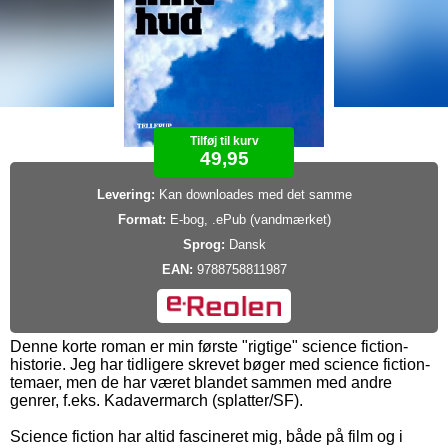
Tilføj til kurv
49,95
Levering:
Kan downloades med det samme
Format:
E-bog, .ePub (vandmærket)
Sprog:
Dansk
EAN:
9788758811987
Denne korte roman er min første "rigtige" science fiction-
historie. Jeg har tidligere skrevet bøger med science fiction-
temaer, men de har været blandet sammen med andre
genrer, f.eks. Kadavermarch (splatter/SF).
Science fiction har altid fascineret mig, både på film og i