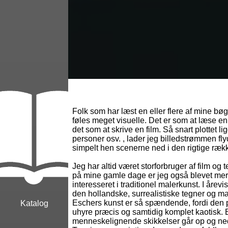
Folk som har læst en eller flere af mine bøge
føles meget visuelle. Det er som at læse en 
det som at skrive en film. Så snart plottet li
personer osv. , lader jeg billedstrømmen fly
simpelt hen scenerne ned i den rigtige ræk
Jeg har altid været storforbruger af film og
på mine gamle dage er jeg også blevet me
interesseret i traditionel malerkunst. I årev
den hollandske, surrealistiske tegner og ma
Eschers kunst er så spændende, fordi den 
Katalog
uhyre præcis og samtidig komplet kaotisk. Et
menneskelignende skikkelser går op og ned a