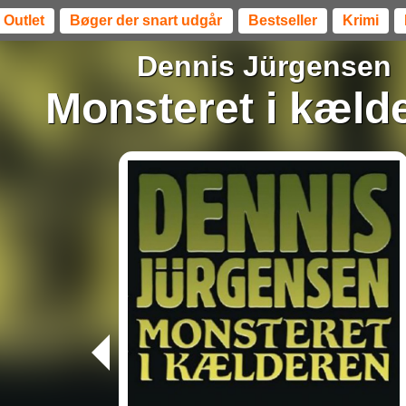
Outlet
Bøger der snart udgår
Bestseller
Krimi
Dennis Jürgensen
Monsteret i kæld