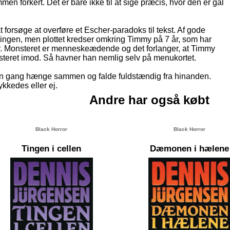
en forkert. Det er bare ikke til at sige præcis, hvor den er gal
t forsøge at overføre et Escher-paradoks til tekst. Af gode
ingen, men plottet kredser omkring Timmy på 7 år, som har
er. Monsteret er menneskeædende og det forlanger, at Timmy
nsteret imod. Så havner han nemlig selv på menukortet.
 én gang hænge sammen og falde fuldstændig fra hinanden.
kedes eller ej.
Andre har også købt
Black Horror
Black Horror
Tingen i cellen
Dæmonen i hælene