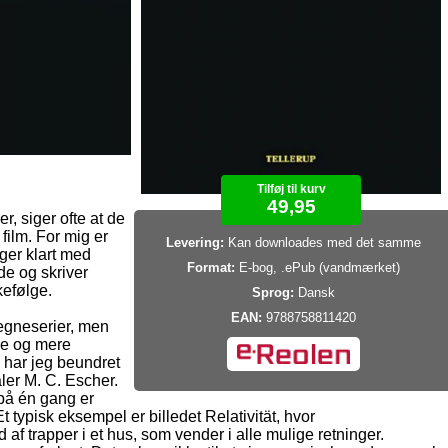
Tilføj til kurv
49,95
r, siger ofte at de
film. For mig er
Levering:
Kan downloades med det samme
gger klart med
Format:
E-bog, .ePub (vandmærket)
de og skriver
kefølge.
Sprog:
Dansk
EAN:
9788758811420
 tegneserier, men
re og mere
is har jeg beundret
ler M. C. Escher.
på én gang er
 typisk eksempel er billedet Relativität, hvor
f trapper i et hus, som vender i alle mulige retninger.