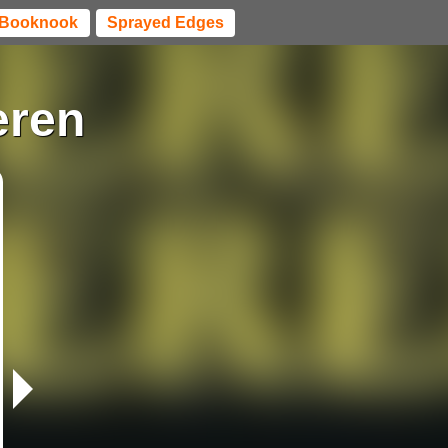
Booknook
Sprayed Edges
eren