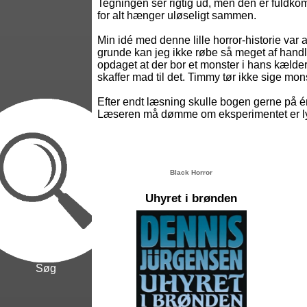
Tegningen ser rigtig ud, men den er fuldkomm
for alt hænger uløseligt sammen.
Min idé med denne lille horror-historie var a
grunde kan jeg ikke røbe så meget af handl
opdaget at der bor et monster i hans kæld
skaffer mad til det. Timmy tør ikke sige mo
Efter endt læsning skulle bogen gerne på
Læseren må dømme om eksperimentet er lyk
Black Horror
Uhyret i brønden
Søg