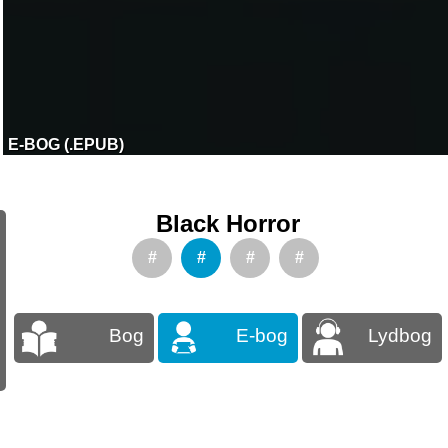
E-BOG (.EPUB)
Black Horror
#
#
#
#
Bog
E-bog
Lydbog