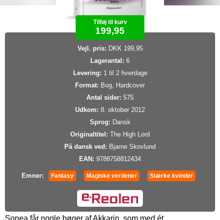
Tilføj til kurv
199,95
Vejl. pris:
DKK 199,95
Lagerantal:
6
Levering:
1 til 2 hverdage
Format:
Bog, Hardcover
Antal sider:
575
Udkom:
8. oktober 2012
Sprog:
Dansk
Originaltitel:
The High Lord
På dansk ved:
Bjarne Skovlund
EAN:
9788758812434
Emner:
Fantasy
Magiske verdener
Stærke kvinder
Sonea får nogle bøger af Akkarin, som med ét