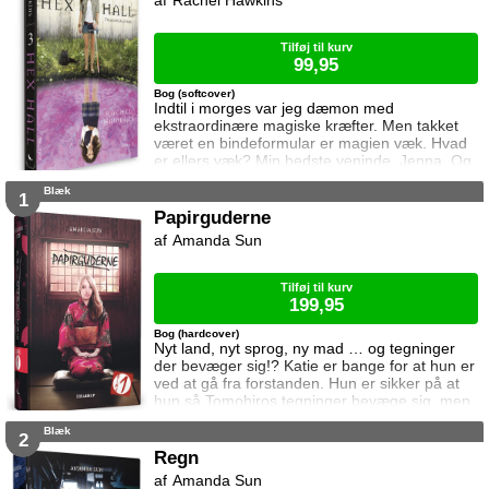
Rachel Hawkins
Tilføj til kurv
99,95
Bog (softcover)
Indtil i morges var jeg dæmon med
ekstraordinære magiske kræfter. Men takket
været en bindeformular er magien væk. Hvad
er ellers væk? Min bedste veninde, Jenna. Og
min far. Og Archer, den fyr jeg er forelsket i.
Blæk
Og Cal, min trolovede. (Ja, mit kærlighedsliv er
1
stadig noget rod) Sophie er nu helt alene og
Papirguderne
står over for nogle af sine værste fjender,
Amanda Sun
dæmonjægerne fra Brannick-familien!
Tilføj til kurv
199,95
Bog (hardcover)
Nyt land, nyt sprog, ny mad … og tegninger
der bevæger sig!? Katie er bange for at hun er
ved at gå fra forstanden. Hun er sikker på at
hun så Tomohiros tegninger bevæge sig, men
det er da umuligt, ikke? Katie forsøger at
Blæk
bortforklare de underlige syner med sorg over
2
sin mors død og stress over at være blevet
Regn
tvunget til at flytte til Japan for at bo hos sin
Amanda Sun
moster, men snart står det klart at der stikker