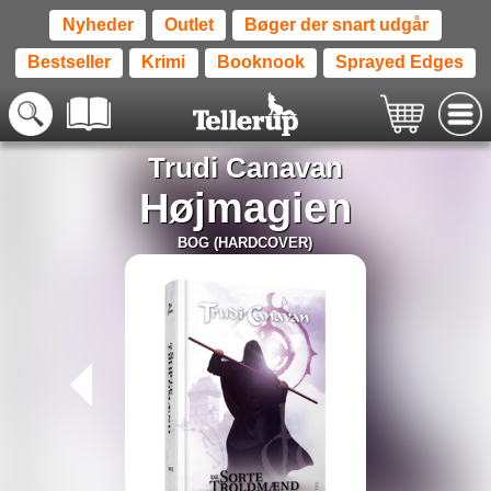
Nyheder
Outlet
Bøger der snart udgår
Bestseller
Krimi
Booknook
Sprayed Edges
Trudi Canavan
Højmagien
BOG (HARDCOVER)