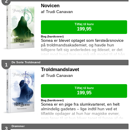
2
Novicen
Trudi Canavan
Tilføj til kurv
199,95
Bog (hardcover)
Sonea er blevet optaget som førsteårsnovice
på troldmandsakademiet, og havde hun
tidligere følt sig anderledes og ildeset, er det
intet mod hvad hun nu må stå model til af hån
og nederdrægtigheder. Samtidig fjernes et af
De Sorte Troldmænd
hendes få sikre holdepunkter, da Dannyl må
1
sejle rundt til de omkringliggende lande for at
Troldmandslavet
varetage sin stilling som viceambassadør.
Trudi Canavan
Sonea føler sig snart meget alene med kun
Rothen at kunne gå til. Regin, en a
Tilføj til kurv
199,95
Bog (hardcover)
Sonea er en pige fra slumkvarteret, en helt
almindelig gadetøs – lige indtil hun ved et
tilfælde opdager at hun har magiske evner,
som fører til at hun bliver taget til fange af de
sorte troldmænd. Men enkelte sorte
Drømmer
troldmænd ønsker at ødelægge Soneas
3