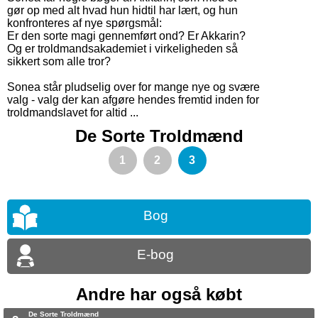
gør op med alt hvad hun hidtil har lært, og hun
konfronteres af nye spørgsmål:
Er den sorte magi gennemført ond? Er Akkarin?
Og er troldmandsakademiet i virkeligheden så
sikkert som alle tror?
Sonea står pludselig over for mange nye og svære
valg - valg der kan afgøre hendes fremtid inden for
troldmandslavet for altid ...
De Sorte Troldmænd
1
2
3
Bog
E-bog
Andre har også købt
De Sorte Troldmænd