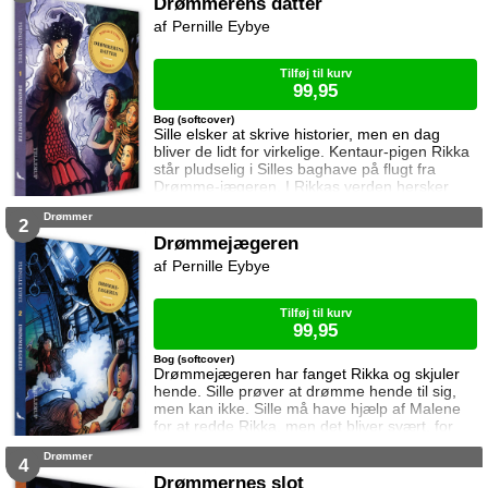
Drømmerens datter
Pernille Eybye
Tilføj til kurv
99,95
Bog (softcover)
Sille elsker at skrive historier, men en dag
bliver de lidt for virkelige. Kentaur-pigen Rikka
står pludselig i Silles baghave på flugt fra
Drømme-jægeren. I Rikkas verden hersker
Klahon, en mand der vil eje alle Drømmere.
Drømmer
Drømmere som Rikkas mor … og Sille. Sille
2
skjuler Rikka, men Rikka er ikke alene. En
Drømmejægeren
anden er fulgt med til Silles verden ...
Pernille Eybye
Tilføj til kurv
99,95
Bog (softcover)
Drømmejægeren har fanget Rikka og skjuler
hende. Sille prøver at drømme hende til sig,
men kan ikke. Sille må have hjælp af Malene
for at redde Rikka, men det bliver svært, for
Drømmejægeren er stærk. Kan pigerne redde
Drømmer
Rikka? Eller fanger Drømmejægeren også
4
dem?
Drømmernes slot