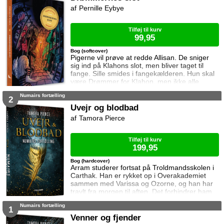
Pernille Eybye
Tilføj til kurv
99,95
Bog (softcover)
Pigerne vil prøve at redde Allisan. De sniger
sig ind på Klahons slot, men bliver taget til
fange. Sille smides i fangekælderen. Hun skal
være Drømmer for Klahon, men ikke alle
drømme er gode drømme. Pigerne forsøger at
Numairs fortælling
flygte, men lykkes det?
2
Uvejr og blodbad
Tamora Pierce
Tilføj til kurv
199,95
Bog (hardcover)
Arram studerer fortsat på Troldmandsskolen i
Carthak. Han er rykket op i Overakademiet
sammen med Varissa og Ozorne, og han har
travlt fra morgen til aften. Det forhindrer ham
dog ikke i at komme i vanskeligheder, og
Numairs fortælling
denne gang er det blandt andet ildslanger og
1
gladiatorer der skaber dem. Dette er historien
Venner og fjender
om Arram Draper, senere kendt som Numair