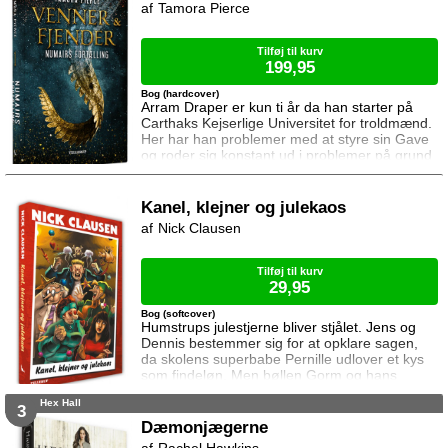
Tamora Pierce
Salmalin, og hvordan han blev en af de største
troldmænd i verden
Tilføj til kurv
199,95
Bog (hardcover)
Arram Draper er kun ti år da han starter på
Carthaks Kejserlige Universitet for troldmænd.
Her har han problemer med at styre sin Gave
og roder sig konstant ud i problemer på grund
af sin nysgerrige natur. Hans store evner og
manglende sociale færdigheder gør det svært
for ham at finde venner, men efter et uheld
Kanel, klejner og julekaos
med magi i sin klasse møder han Varissa og
Nick Clausen
Ozorne. Det bliver starten på et fantastisk
eventyr. Dette er historien om
Tilføj til kurv
29,95
Bog (softcover)
Humstrups julestjerne bliver stjålet. Jens og
Dennis bestemmer sig for at opklare sagen,
da skolens superbabe Pernille udlover et kys
som findeløn. Men bøllen Gorm og hans
kumpaner gør ikke livet nemt for de to venner.
Hex Hall
Snart går det op for Jens og Dennis at tyven
3
har hugget mere end blot en stjerne. Det lader
Dæmonjægerne
til at selve Humstrups jul står på spil ...