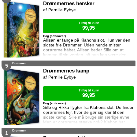
optagelse i troldmandslavet på den værst
Drømmernes hersker
tænkelige måde. Sonea føler sig udskudt og
Pernille Eybye
ensom og savner slumkvarteret, men ingen
tør sende hende tilbage …
Tilføj til kurv
99,95
Bog (softcover)
Allisan er fange på Klahons slot. Hun var den
sidste frie Drømmer. Uden hende mister
oprørerne håbet. Allisan beder Sille om at
komme til sin verden, så hun kan være den
sidste frie Drømmer. Sammen med Malene
Drømmer
tager Sille af sted. De finder oprørernes lejr,
5
men Klahon ved at de er kommet til hans
Drømmernes kamp
verden ...
Pernille Eybye
Tilføj til kurv
99,95
Bog (softcover)
Sille og Rikka flygter fra Klahons slot. De finder
oprørernes lejr, hvor de gør sig klar til den
sidste kamp. Sille må bruge sin særlige evne.
Men er oprørerne stærke nok? Klahon har
nemlig soldater, Grimlinger ... og dårlige
Drømmer
drømme.
1