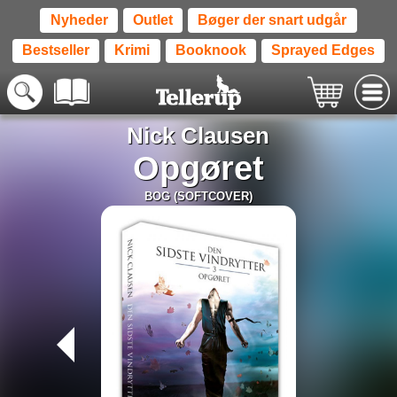
Nyheder
Outlet
Bøger der snart udgår
Bestseller
Krimi
Booknook
Sprayed Edges
Nick Clausen
Opgøret
BOG (SOFTCOVER)