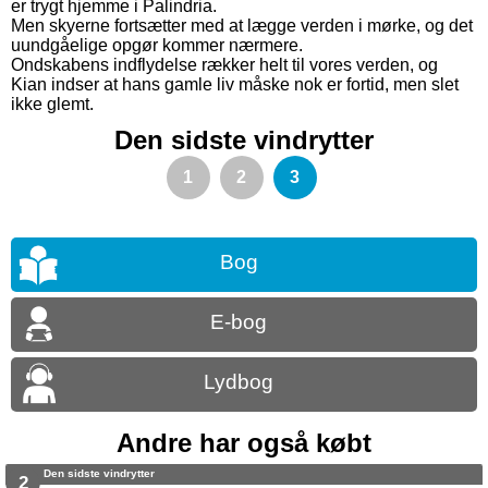
er trygt hjemme i Palindria.
Men skyerne fortsætter med at lægge verden i mørke, og det
uundgåelige opgør kommer nærmere.
Ondskabens indflydelse rækker helt til vores verden, og
Kian indser at hans gamle liv måske nok er fortid, men slet
ikke glemt.
Den sidste vindrytter
1
2
3
Bog
E-bog
Lydbog
Andre har også købt
Den sidste vindrytter
2