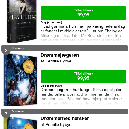
bliver brat ændret den aften hvor de på vej til
lufthavn
Tilføj til kurv
99,95
Bog (softcover)
Hvad gør man, hvis man på kærlighedens dag
er fanget i middelalderen? Hør om Shelby og
Miles og om hvad der får Rolands hjerte til at
banke lidt hurtigere. Om hvordan Arriane får
sit ar. Og hvordan Luce og Daniel fejrer deres
Drømmer
eneste valentinsdag, nogensinde.
2
Drømmejægeren
Pernille Eybye
Tilføj til kurv
99,95
Bog (softcover)
Drømmejægeren har fanget Rikka og skjuler
hende. Sille prøver at drømme hende til sig,
men kan ikke. Sille må have hjælp af Malene
for at redde Rikka, men det bliver svært, for
Drømmejægeren er stærk. Kan pigerne redde
Drømmer
Rikka? Eller fanger Drømmejægeren også
3
dem?
Drømmernes hersker
Pernille Eybye