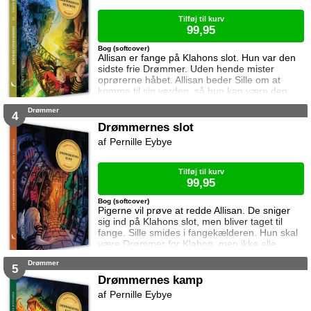
Tilføj til kurv
99,95
Bog (softcover)
Allisan er fange på Klahons slot. Hun var den
sidste frie Drømmer. Uden hende mister
oprørerne håbet. Allisan beder Sille om at
komme til sin verden, så hun kan være den
sidste frie Drømmer. Sammen med Malene
Drømmer
tager Sille af sted. De finder oprørernes lejr,
4
men Klahon ved at de er kommet til hans
Drømmernes slot
verden ...
Pernille Eybye
Tilføj til kurv
99,95
Bog (softcover)
Pigerne vil prøve at redde Allisan. De sniger
sig ind på Klahons slot, men bliver taget til
fange. Sille smides i fangekælderen. Hun skal
være Drømmer for Klahon, men ikke alle
drømme er gode drømme. Pigerne forsøger at
Drømmer
flygte, men lykkes det?
5
Drømmernes kamp
Pernille Eybye