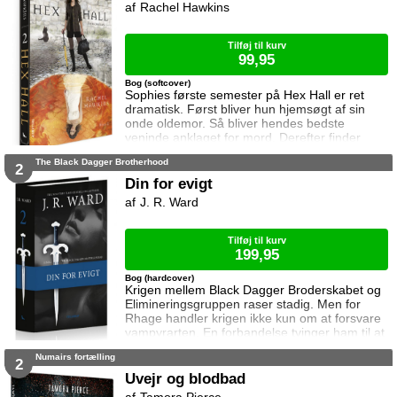
Rachel Hawkins
Bånd – en serie om kærlighed, mystik og
mørke kræfter.
Tilføj til kurv
99,95
Bog (softcover)
Sophies første semester på Hex Hall er ret
dramatisk. Først bliver hun hjemsøgt af sin
onde oldemor. Så bliver hendes bedste
veninde anklaget for mord. Derefter finder
Sophie ud af at hun slet ikke er heks, men
The Black Dagger Brotherhood
kvart dæmon. Det værste er at Archer, som
2
hun er vild med, viser sig at være
Din for evigt
dæmonjæger ... Sophie ønsker at komme af
J. R. Ward
med sine dæmoniske kræfter,og bliver sendt til
Rådet i London. Her bliver hun hvirvlet ind i en
verden a
Tilføj til kurv
199,95
Bog (hardcover)
Krigen mellem Black Dagger Broderskabet og
Elimineringsgruppen raser stadig. Men for
Rhage handler krigen ikke kun om at forsvare
vampyrarten. En forbandelse tvinger ham til at
kæmpe og have sex med utallige tilfældige
Numairs fortælling
kvinder for at forhindre sin mørke side i at tage
2
overhånd. Mary udkæmper sin egen kamp i
Uvejr og blodbad
livet –og kærligheden er det sidste hun leder