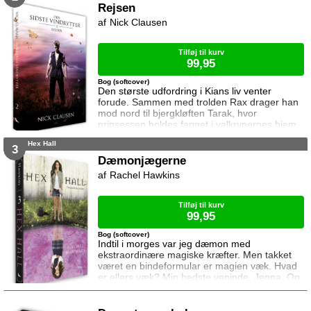
Rejsen
Nick Clausen
Tilføj til kurv
99,95
Bog (softcover)
Den største udfordring i Kians liv venter
forude. Sammen med trolden Rax drager han
mod nord til bjergkløften Tarak, hvor
prinsessen holdes fanget i valkrypernes hjem.
Undervejs knytter de to et særpræget
Hex Hall
venskab, der bliver afgørende for deres
3
overlevelse i en verden hvor ting sjældent er
Dæmonjægerne
hvad de giver sig ud for, og hvor farerne lurer
Rachel Hawkins
for hvert skridt.
Tilføj til kurv
99,95
Bog (softcover)
Indtil i morges var jeg dæmon med
ekstraordinære magiske kræfter. Men takket
været en bindeformular er magien væk. Hvad
er ellers væk? Min bedste veninde, Jenna. Og
min far. Og Archer, den fyr jeg er forelsket i.
Og Cal, min trolovede. (Ja, mit kærlighedsliv er
stadig noget rod) Sophie er nu helt alene og