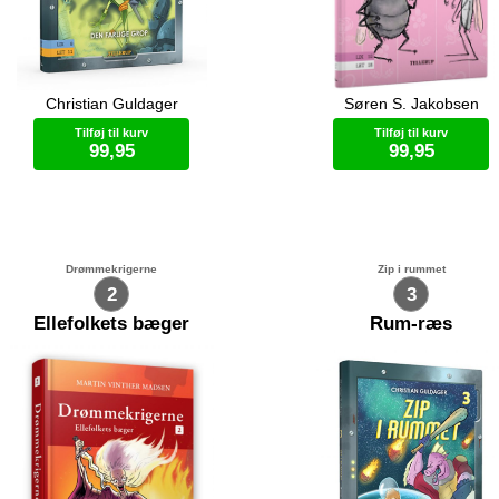
Christian Guldager
Søren S. Jakobsen
d Zip – drengen med sit eget rum-
Ole kan ikke lide myg. De er k
b. Zip er på monster-jagt. Men er
Men en aften ser Ole en hun-
Tilføj til kurv
Tilføj til kurv
le monstre onde? Følg med i Zips
med smukke øjne ...
99,95
99,95
de eventyr. Til alle modige drenge
piger.
Bog (hardcover)
Bog (hardcover)
Drømmekrigerne
Zip i rummet
2
3
Ellefolkets bæger
Rum-ræs