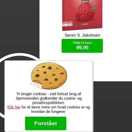
Søren S. Jakobsen
Ole er sulten. Der er lækker mad i
He
Oles køkken. Men Ole kan lugte
ve
Tilføj til kurv
noget rigtig godt.
Dr
99,95
Ver
Drø
Vi
Bog (hardcover)
ko
dr
ev
på
er 
Hv
Vi bruger cookies - ved fortsat brug af
hjemmesiden godkender du cookie- og
privatlivspolitikken.
Klik her
for at læse mere om hvad cookies er og
hvordan de fungerer.
Forstået
Info
Info mm.
Ko