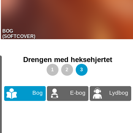
BOG
(SOFTCOVER)
Drengen med heksehjertet
1
2
3
Bog
E-bog
Lydbog