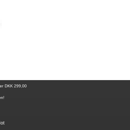
t rum-
an
ølg med
ige
ver DKK 299,00
en!
lot
Find bøger