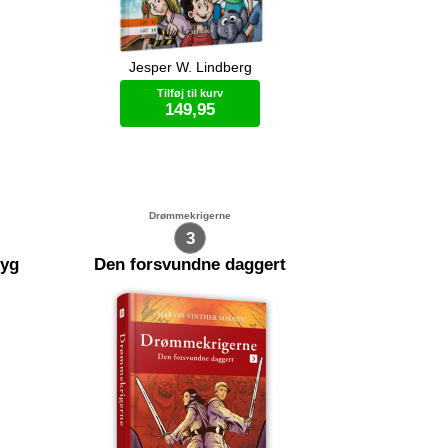
Jesper W. Lindberg
s slot.
Familien er taget på solferie. De vil
 de gør
slappe af og nyde varmen. Men da
Tilføj til kurv
le må
Far møder en gammel ven, bliver
149,95
ferien vendt på hovedet.
har
og
Bog (hardcover)
Drømmekrigerne
3
myg
Den forsvundne daggert