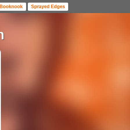
Booknook
Sprayed Edges
n