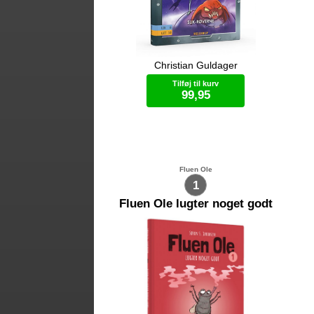
Christian Guldager
Mød Zip – drengen med sit eget rum-
Mø
skib. På jagt efter slik, møder Zip
ski
Tilføj til kurv
farlige rum-pirater. Hvad mon der
al
99,95
sker nu? Følg med i Zips vilde
vil
eventyr. Til alle modige drenge og
og 
piger.
Bog (hardcover)
Fluen Ole
1
Fluen Ole lugter noget godt