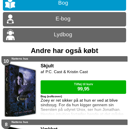
Bog
E-bog
Lydbog
Andre har også købt
Nattens hus
10
Skjult
P.C. Cast & Kristin Cast
Tilføj til kurv
99,95
Bog (softcover)
Zoey er ret sikker på at hun er ved at blive
sindssyg. For da hun kigger gennem sin
Seersten på udyret Urox, ser hun Jonathan.
Hendes intuition fortæller hende at det måske
er nøglen til at besejre Mørke. Men tager hun
Nattens hus
fejl, kan det koste både hende, og dem som
8
står hende nærmest, livet. Neferets ondskab