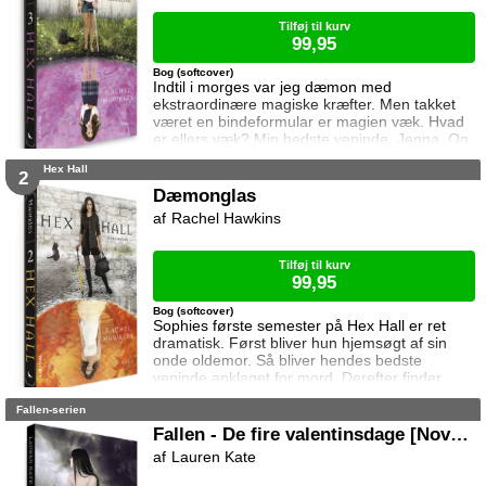
om skyggeravnen
Tilføj til kurv
99,95
Bog (softcover)
Indtil i morges var jeg dæmon med
ekstraordinære magiske kræfter. Men takket
været en bindeformular er magien væk. Hvad
er ellers væk? Min bedste veninde, Jenna. Og
min far. Og Archer, den fyr jeg er forelsket i.
Hex Hall
Og Cal, min trolovede. (Ja, mit kærlighedsliv er
2
stadig noget rod) Sophie er nu helt alene og
Dæmonglas
står over for nogle af sine værste fjender,
Rachel Hawkins
dæmonjægerne fra Brannick-familien!
Tilføj til kurv
99,95
Bog (softcover)
Sophies første semester på Hex Hall er ret
dramatisk. Først bliver hun hjemsøgt af sin
onde oldemor. Så bliver hendes bedste
veninde anklaget for mord. Derefter finder
Sophie ud af at hun slet ikke er heks, men
Fallen-serien
kvart dæmon. Det værste er at Archer, som
hun er vild med, viser sig at være
Fallen - De fire valentinsdage [Noveller]
dæmonjæger ... Sophie ønsker at komme af
Lauren Kate
med sine dæmoniske kræfter,og bliver sendt til
Rådet i London. Her bliver hun hvirvlet ind i en