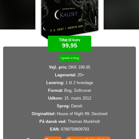
Tilføj til kurv
99,95
+gratis e-bog
Vejl. pris:
DKK 199,95
Lagerantal:
20+
Levering:
1 til 2 hverdage
Format:
Bog, Softcover
Udkom:
15. marts 2012
Sprog:
Dansk
Originaltitel:
House of Night #9: Destined
På dansk ved:
Thomas Munkholt
EAN:
9788758809793