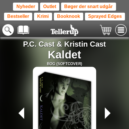
Nyheder
Outlet
Bøger der snart udgår
Bestseller
Krimi
Booknook
Sprayed Edges
P.C. Cast
&
Kristin Cast
Kaldet
BOG (SOFTCOVER)