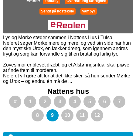
Emner:
Fantasy
Overnaturlig kærlighed
Sendt på kostskole
Vampyr
Lys og Mørke støder sammen i Nattens Hus i Tulsa.
Neferet søger Mørke mere og mere, og ved sin side har hun
den mystiske Urox, en lækker dreng, som igennem andres
frygt og sorg kan forvandle sig til en brutal og farlig tyr.
Zoyes mor er blevet dræbt, og et Afsløringsritual skal prøve
at finde frem til morderen.
Neferet vil gøre alt for at det ikke sker, så hun sender Mørke
og Urox – og endnu én må dø ...
Nattens hus
#
1
2
3
4
5
6
7
8
9
10
11
12