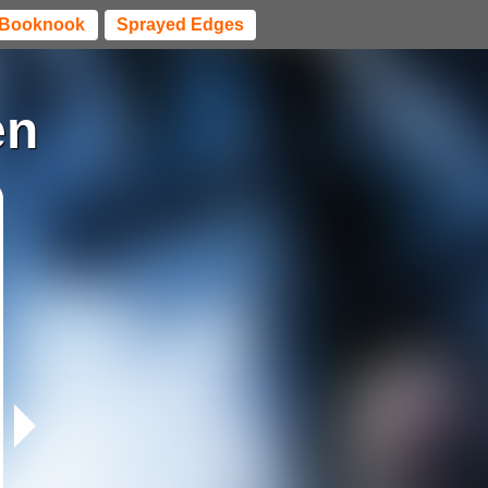
Booknook
Sprayed Edges
en