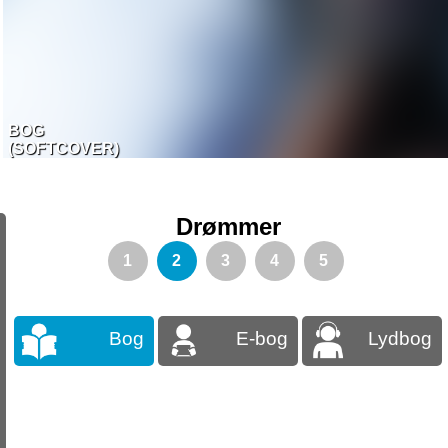
BOG
(SOFTCOVER)
Drømmer
1
2
3
4
5
Bog
E-bog
Lydbog