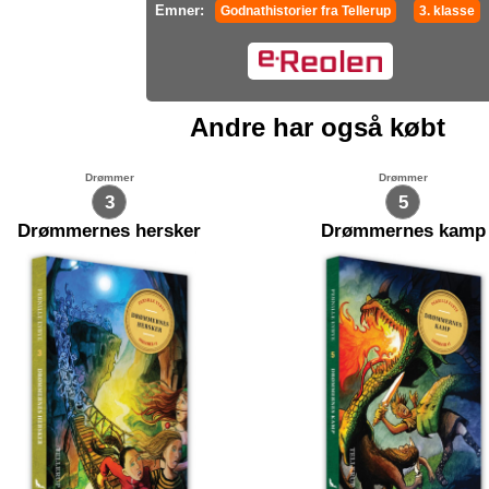
Emner:
Godnathistorier fra Tellerup
3. klasse
Andre har også købt
Drømmer
Drømmer
3
5
Drømmernes hersker
Drømmernes kamp