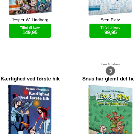
Jesper W. Lindberg
Sten Platz
ilien er taget på solferie. De vil
Kaj mister sine køer da de bliv
appe af og nyde varmen. Men da
af et lyn. Næste dag er hele ha
Tilføj til kurv
Tilføj til kurv
r møder en gammel ven, bliver
fyldt med køer. Hvad er der ske
149,95
99,95
ien vendt på hovedet.
Bog (hardcover)
Bog (hardcover)
Leo & Laban
3
Kærlighed ved første hik
Snus har glemt det he