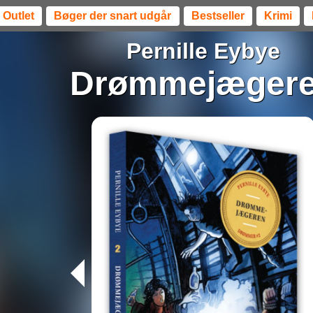
Outlet
Bøger der snart udgår
Bestseller
Krimi
Pernille Eybye
Drømmejæger