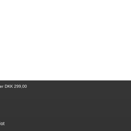
ael, og
 sjæl
ste
hvor
til.
og
ver DKK 299,00
lot
Find bøger