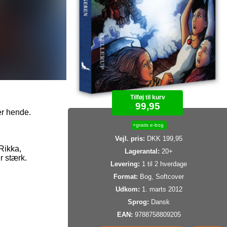
Tilføj til kurv
99,95
r hende.
+gratis e-bog
Vejl. pris:
DKK 199,95
Rikka,
Lagerantal:
20+
r stærk.
Levering:
1 til 2 hverdage
Format:
Bog, Softcover
Udkom:
1. marts 2012
Sprog:
Dansk
EAN:
9788758809205