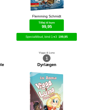
Flemming Schmidt
er ramt
Gå planken ud med Kaj Klap og
ns hus
katten Klo, de sjoveste pirater på de
Tilføj til kurv
t?
syv have. De er altid på jagt efter en
99,95
ny skat, men det kan være farligt.
Noget lurer nemlig på bunden af
havet.
1
3
199,95
Bog (hardcover)
Vigga & Luna
1
le
Dyrlægen