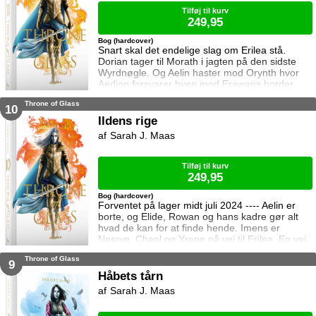
Tilføj til kurv
249,95
Bog (hardcover)
Snart skal det endelige slag om Erilea stå.
Dorian tager til Morath i jagten på den sidste
Wyrdnøgle. Og Aelin haster mod Orynth hvor
Aedion forsvarer byen mod Erawans horder.
Heldigvis er han ikke alene. Men kan deres
Throne of Glass
forbundsfæller overhovedet gøre en forskel
10
mod Erawans rædsler?
Ildens rige
Sarah J. Maas
Tilføj til kurv
249,95
Bog (hardcover)
Forventet på lager midt juli 2024 ---- Aelin er
borte, og Elide, Rowan og hans kadre gør alt
hvad de kan for at finde hende. Imens er
Nesryn, Chaol og Yrene på vej til Erilea. En vej
der fører dem forbi Chaols barndomshjem hvor
Throne of Glass
hans far er nådigherre. I Terrasen kæmper
9
Aedion mod Erawans fremrykkende styrker og
Håbets tårn
sin vrede over den aftale Aelin og Lysandra har
Sarah J. Maas
indgået. Og Dorian og Manon må vælge om de
vil lede efte