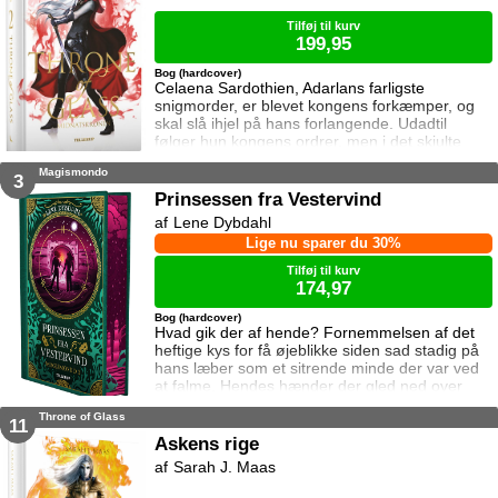
tricks. Celaena er do
Tilføj til kurv
199,95
Bog (hardcover)
Celaena Sardothien, Adarlans farligste
snigmorder, er blevet kongens forkæmper, og
skal slå ihjel på hans forlangende. Udadtil
følger hun kongens ordrer, men i det skjulte
modarbejder hun ham. Det bliver dog stadig
Magismondo
sværere at forsvare gerningerne over for
3
vennerne, der intet kender til hendes private
Prinsessen fra Vestervind
oprør. Den for længst hedengangne dronning,
Lene Dybdahl
Elena, sætter samtidig Celaena på en svær
Lige nu sparer du 30%
opgave, og Celaena må søge hjælp for at løse
Tilføj til kurv
174,97
Bog (hardcover)
Hvad gik der af hende? Fornemmelsen af det
heftige kys for få øjeblikke siden sad stadig på
hans læber som et sitrende minde der var ved
at falme. Hendes hænder der gled ned over
hans skjorte og trak et spor af bølgende varme
Throne of Glass
efter sig, havde gjort ham sulten efter mere.
11
Jaron må for alt i verden se hende igen og
Askens rige
finde ud af hvilken kvinde der gemmer sig bag
Sarah J. Maas
masken. Pil forsøger at glemme ham, for hun
står i sit livs dilemma: Hvi