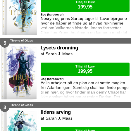
Tilføj til kurv
199,95
Bog (hardcover)
Nesryn og prins Sartaq tager til Tavanbjergene
hvor de håber at finde ud af hvad rukhinerne
ved om Valkernes historie. Imens fortsætter
Chaol og Yrene healingen og kampen mod det
mystiske mørke som lurer inden i ham. Men
Throne of Glass
tiden er ved at rinde ud hvis de skal hjælpe
5
deres venner derhjemme.
Lysets dronning
Sarah J. Maas
Tilføj til kurv
199,95
Bog (hardcover)
Aelin arbejder på en plan om at sætte magien
fri i Adarlan igen. Samtidig skal hun finde penge
til en hær, og hvor finder man dem? Chaol har
ikke opgivet håbet om at redde Dorian. Det
bliver dog konstant sværere at forsvare hvad
Throne of Glass
der virker mere og mere som en ønskedrøm,
3
for prinsen lader til at have opgivet kampen.
Ildens arving
Manon plages af samvittighedskvaler og
Sarah J. Maas
presses fra alle sider. På den ene står
Overheksen og hertug Perringto
Tilføj til kurv