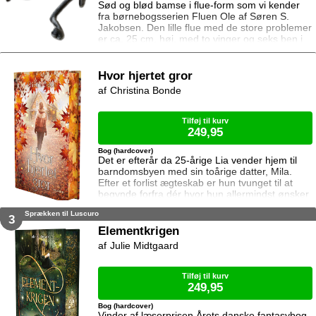
Sød og blød bamse i flue-form som vi kender
fra børnebogsserien Fluen Ole af Søren S.
Jakobsen. Den lille flue med de store problemer
er ca. 25 cm. høj, med to vinger og seks ben i
super bløde materialer. CE-mærket.
Hvor hjertet gror
Christina Bonde
Tilføj til kurv
249,95
Bog (hardcover)
Det er efterår da 25-årige Lia vender hjem til
barndomsbyen med sin toårige datter, Mila.
Efter et forlist ægteskab er hun tvunget til at
begynde forfra dér hvor hun allermindst ønsker
det. Modvilligt involverer hun sig i forældrenes
Sprækken til Luscuro
havecenter som står over for nedlukning, truet
3
af byens savværk som anvender ufine metoder
Elementkrigen
for at udvide forretningen. Men forholdet
Julie Midtgaard
mellem Lia og hendes forældre er anspændt,
og hun finder trøst og støtte
Tilføj til kurv
249,95
Bog (hardcover)
Vinder af læserprisen Årets danske fantasybog