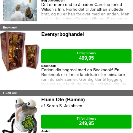
Bog (hardcover)
Det er mere end to år siden Caroline forlod
Wilson’s Inn. Forholdet til Jonathan sluttede
brat, og nu er han forlovet med en anden. Men
da Lily dør, rejser Caroline tilbage. En uventet
gave tvinger hende og Jonathan til at arbejde
Booknook
sammen, og hun må blive på kroen i december.
Snart begynder følelserne mellem Caroline og
Eventyrboghandel
Jonathan atter at vokse. Men lavinens
hemmelighed har haft store konsekvenser, og
da julen nærmer sig, dukker
Tilføj til kurv
499,95
Booknook
Forkæl din bogreol med en Booknook! En
Booknook er et mini-landskab eller miniature-
rum du selv samler. Gør dig klar til hyggelig
fordybelse, når du del for del indretter det lille
rum med de fineste detaljer. Med lukkede sider
Fluen Ole
passer booknooks perfekt til bogreolen, og med
det indbyggede lys, pynter den også i mørke. I
Fluen Ole (Bamse)
denne booknook træder vi ind i den hyggeligste
Søren S. Jakobsen
eventyrboghandel. Samlet størrelse: 23 cm høj,
11 cm bred og
Tilføj til kurv
249,95
Andet