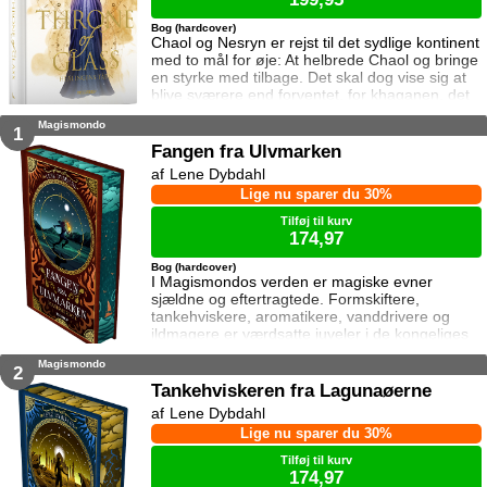
Bog (hardcover)
Chaol og Nesryn er rejst til det sydlige kontinent
med to mål for øje: At helbrede Chaol og bringe
en styrke med tilbage. Det skal dog vise sig at
blive sværere end forventet, for khaganen, det
sydlige kontinents mægtige leder, er i sorg og
Magismondo
ønsker ikke at træffe en beslutning her og nu.
1
Da en healer bliver myrdet under mystiske
Fangen fra Ulvmarken
omstændigheder, frygter Chaol og Nesryn at
Lene Dybdahl
Valkerne er fulgt efter dem til syden.
Lige nu sparer du 30%
Tilføj til kurv
174,97
Bog (hardcover)
I Magismondos verden er magiske evner
sjældne og eftertragtede. Formskiftere,
tankehviskere, aromatikere, vanddrivere og
ildmagere er værdsatte juveler i de kongeliges
samling. Når de altså bliver fundet. Alt dette ved
Magismondo
17-årige Pil intet om. Hun vokser op i en
2
skovhytte nær landsbyen Bøgene i kongeriget
Tankehviskeren fra Lagunaøerne
Ulvmarken langt væk fra hoffet. Pil har dog
Lene Dybdahl
opdaget at hvis hun ikke passer på, bliver den
Lige nu sparer du 30%
lille gnist i hendes håndflade til flere
Tilføj til kurv
174,97