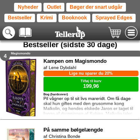
Nyheder
Outlet
Bøger der snart udgår
Bestseller
Krimi
Booknook
Sprayed Edges
Bestseller (sidste 30 dage)
Magismondo
4
Kampen om Magismondo
Lene Dybdahl
Lige nu sparer du 20%
Tilføj til kurv
199,96
Bog (hardcover)
Pil vågner op til sit livs mareridt. Om få dage
skal hun giftes med den grusomme kong
Malkolin, og hendes elskede Jaron er taget til
fange af dronningen af Kubisa. Malkolin taler
over sig, og Pil finder ud af at hun har en fjern
slægtning i Vestervind, som stadig er i live. Er
det hendes mulighed for at undgå brylluppet og
På samme bølgelængde
skabe en hemmelig alliance, så hun kan stoppe
Christina Bonde
Malkolins vanvittige plan om at bringe dragerne