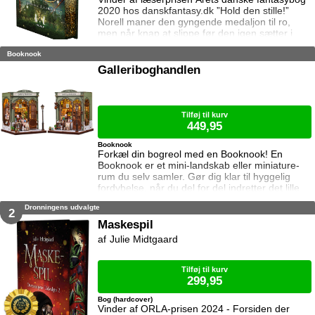
2020 hos danskfantasy.dk ”Hold den stille!”
Norell maner den gyngende medaljon til ro,
men når knap at slippe før den igen sætter i
bevægelse. ”Den svinger mod Notio. Den vil
Booknook
indenfor!” Reynir knytter hænderne. ”Der er
lokkerkræfter bag.” Medaljonen flakker som
Galleriboghandlen
glider en tågebanke forbi. ”Mørkemagi!” gisper
jeg. ”Den er indhyllet i mørkemagi!”
Usikkerheden hersker i Notio. Hævn
Tilføj til kurv
449,95
Booknook
Forkæl din bogreol med en Booknook! En
Booknook er et mini-landskab eller miniature-
rum du selv samler. Gør dig klar til hyggelig
fordybelse, når du del for del indretter det lille
rum med de fineste detaljer. Med lukkede sider
Dronningens udvalgte
passer booknooks perfekt til bogreolen, og med
2
det indbyggede lys, pynter den også i mørke.
Maskespil
Samlet størrelse: 19,1 cm høj, 15,5 cm bred og
Julie Midtgaard
16,3 cm dyb. Vejledning medfølger (kun på
engelsk). Lim og bat
Tilføj til kurv
299,95
Bog (hardcover)
Vinder af ORLA-prisen 2024 - Forsiden der