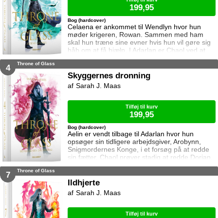
199,95
Bog (hardcover)
Celaena er ankommet til Wendlyn hvor hun
møder krigeren, Rowan. Sammen med ham
skal hun træne sine evner hvis hun vil gøre sig
håb om at få hjælp. I Adarlan er Chaol ved at
finde sin efterfølger. Han er dog slet ikke klar til
Throne of Glass
at forlade glasslottet og da slet ikke Dorian som
4
han nu prøver at beskytte mere end før. Dorian
Skyggernes dronning
har lagt afstand til Chaol siden Chaol opdagede
Sarah J. Maas
hans magi. Han prøver at undertrykke den,
men kan ikke gøre
Tilføj til kurv
199,95
Bog (hardcover)
Aelin er vendt tilbage til Adarlan hvor hun
opsøger sin tidligere arbejdsgiver, Arobynn,
Snigmordernes Konge, i et forsøg på at redde
sin fætter. Chaol prøver stadig at redde Dorian,
men det bliver fortsat sværere som tiden går.
Throne of Glass
Dorian er nemlig nu i kongens magt og orker
7
ikke længere at kæmpe imod. Samtidig står
Ildhjerte
Manon i en svær situation. Hertug Perrington
Sarah J. Maas
har givet hende klare ordrer, men skal hun
følge dem eller give e
Tilføj til kurv