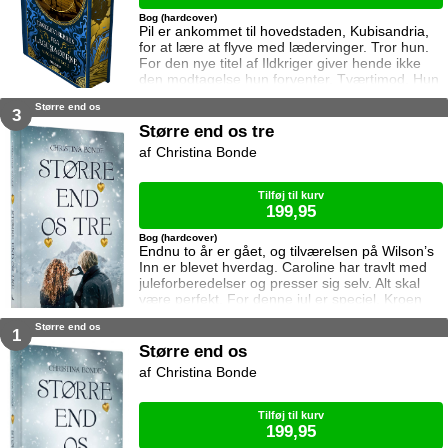
Bog (hardcover)
Pil er ankommet til hovedstaden, Kubisandria,
for at lære at flyve med lædervinger. Tror hun.
For den nye titel af Ildkriger giver hende ikke
den modtagelse hun forventer. Tværtimod. Hun
bliver sat til at muge ud i stalden under den iltre
Større end os
dyrepasser Fluvils opsyn. Det sætter hendes
3
temperament på en hård prøve. Ingen tror på
Større end os tre
at hun kan blive en del af den prestigefyldte
Christina Bonde
flyvereskadrille, og lædervingekaptajn Zingrato
ydmyger hende fora
Tilføj til kurv
199,95
Bog (hardcover)
Endnu to år er gået, og tilværelsen på Wilson’s
Inn er blevet hverdag. Caroline har travlt med
juleforberedelser og presser sig selv. Alt skal
være perfekt. For denne jul er speciel. Kroen
har 60-års-jubilæum, og både Jonathans
Større end os
bedsteforældre og Carolines forældre kommer
1
for at fejre det. Men julestress påvirker
Større end os
Caroline, forholdet til Jonathan bliver anspændt,
Christina Bonde
og da hun læser kroens gamle gæstebøger, gør
hun en chokerende opdagelse.
Tilføj til kurv
199,95