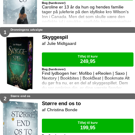
Bog (hardcover)
Caroline er 13 år da hun og hendes familie
tager på juleferie på den idylliske kro Wilson’s
Inn i Canada. Men det som skulle være den
perfekte jul i smukke, snefulde bjergomgivelser,
bliver hurtigt til rædsel da hun og familien
Dronningens udvalgte
fanges i en lavine, og lillebroren dør. Efter
1
ulykken falder Carolines verden fra hinanden.
Skyggespil
Hendes far begynder at drikke, og moren får en
Julie Midtgaard
depression. Caroline udvikler angst og lukker
sig inde. Fem år sen
Tilføj til kurv
249,95
Bog (hardcover)
Find lydbogen her: Mofibo | eReolen | Saxo |
Nextory | Bookbites | BookBeat | Bookmate Alt
du gør fra nu, er en del af skyggespillet. Dem
du ser omkring dig, er dine værste fjender.
Syttenårige Akela har accepteret dronning
Større end os
Soras tilbud om en plads ved hoffet. Her skal
2
hun gennemføre skyggespillet; en række
Større end os to
magiske dueller der afgør de Udvalgtes fremtid.
Christina Bonde
Kun ved at udmærke sig og opnå en plads som
dronningens rådgiver kan
Tilføj til kurv
199,95