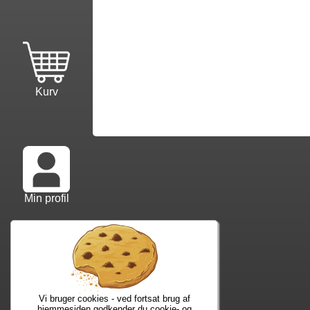
Kurv
Min profil
Info mm.
Ko
Info samt vilkår
Kon
Forfatterliste
Web
Kuponkode?
Nyh
Vi bruger cookies - ved fortsat brug af
hjemmesiden godkender du cookie- og