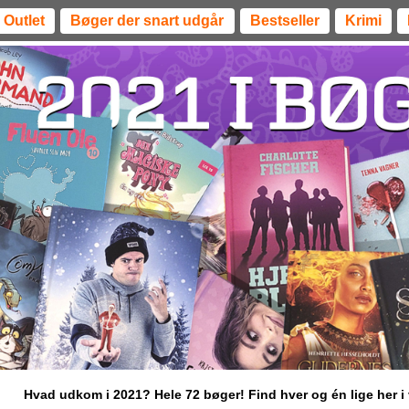
Outlet
Bøger der snart udgår
Bestseller
Krimi
Hvad udkom i 2021? Hele 72 bøger! Find hver og én lige her i v