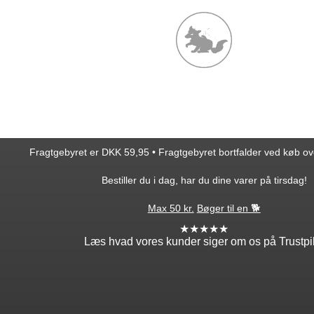
Fragtgebyret er DKK 59,95 • Fragtgebyret bortfalder ved køb o
Bestiller du i dag, har du dine varer på tirsdag!
Max 50 kr.
Bøger til en 🐕
★★★★★
Læs hvad vores kunder siger om os på Trustpi
ntakt
Min profil
takt os
Log ind
ordre
Opret profil
edsbrev
Glemt adgang?