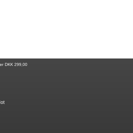
ver DKK 299,00
lot
Find bøger
Katalog
Nyheder
Bestseller