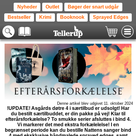
Nyheder
Outlet
Bøger der snart udgår
Bestseller
Krimi
Booknook
Sprayed Edges
Denne artikel blev udgivet 11. oktober 2024
!UPDATE! Asgårds døtre 4 i særtilbud er udsolgt! Har
du bestilt særtilbuddet, er din pakke på vej! Klar til
efterårsforkælelse? To smukke serier afsluttes i bind 4.
Vi markerer det med ekstra forkælelelse! I en
begrænset periode kan du bestille Nattens sanger bind
4 med eksklusive håndmalede sprayed edges, samt