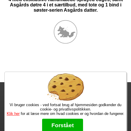
Asgårds døtre 4 i et særtilbud, med tote og 1 bind i
søster-serien Asgårds datter.
Fragtgebyret er DKK 59,95 • Fragtgebyret bortfalder ved køb over
DKK 299,00
Vi bruger cookies - ved fortsat brug af hjemmesiden godkender du
Bestiller du inden kl. 13:00 har du dine varer i morgen!
cookie- og privatlivspolitikken.
Klik her
for at læse mere om hvad cookies er og hvordan de fungerer.
Max 50 kr.
Bøger til en 🐕
★★★★★
Forstået
Læs hvad vores kunder siger om os på Trustpilot