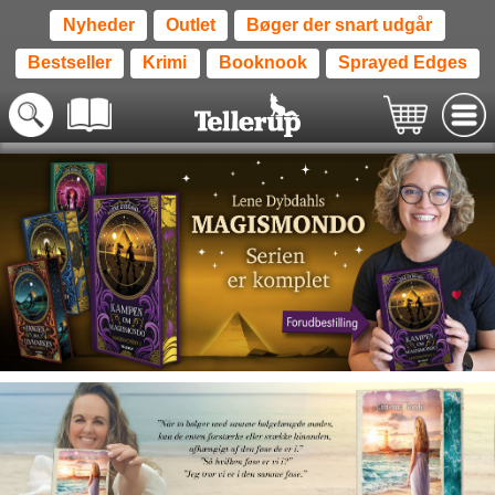
Nyheder
Outlet
Bøger der snart udgår
Bestseller
Krimi
Booknook
Sprayed Edges